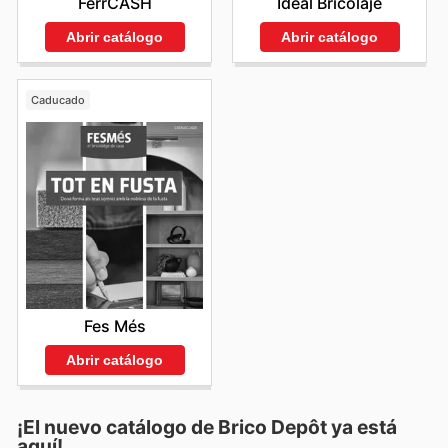
FerrCASH
Ideal Bricolaje
Abrir catálogo
Abrir catálogo
Caducado
Fes Més
Abrir catálogo
¡El nuevo catálogo de
Brico Depôt
ya está
aquí!