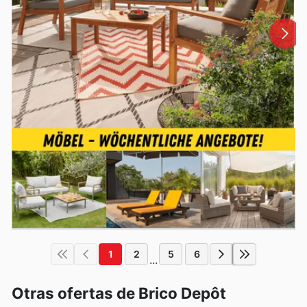
1
2
5
6
...
Otras ofertas de Brico Depôt