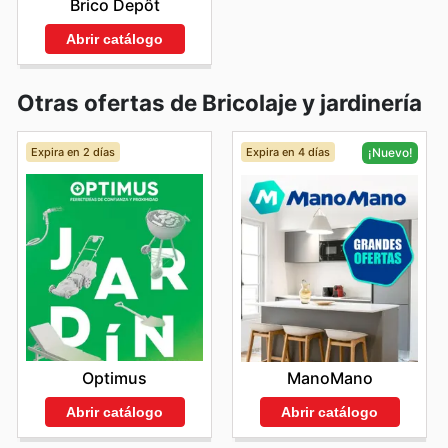
Brico Depôt
Abrir catálogo
Otras ofertas de Bricolaje y jardinería
Expira en 2 días
Expira en 4 días
¡Nuevo!
Optimus
ManoMano
Abrir catálogo
Abrir catálogo