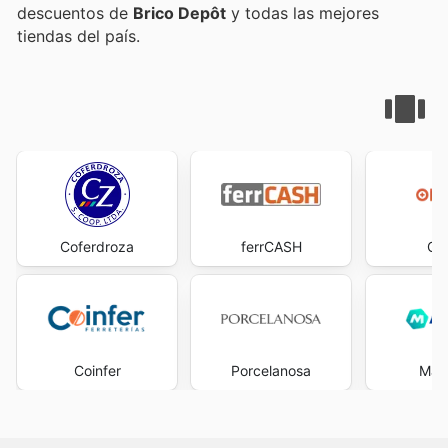
descuentos de
Brico Depôt
y todas las mejores
tiendas del país.
Coferdroza
ferrCASH
Op
Coinfer
Porcelanosa
Man