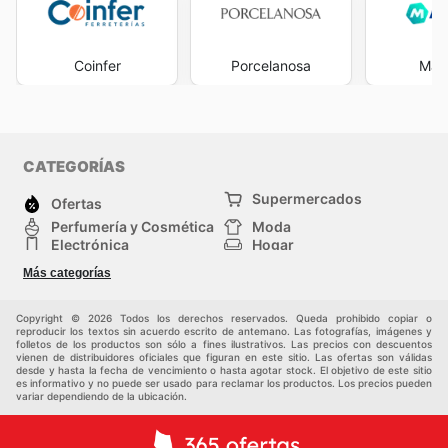
Coinfer
Porcelanosa
Man
CATEGORÍAS
Supermercados
Ofertas
Perfumería y Cosmética
Moda
Electrónica
Hogar
Deporte
Bricolaje y jardinería
Más categorías
Juguetes y bebés
Auto y Moto
Mascotas
Otros
Copyright © 2026 Todos los derechos reservados. Queda prohibido copiar o
reproducir los textos sin acuerdo escrito de antemano. Las fotografías, imágenes y
folletos de los productos son sólo a fines ilustrativos. Las precios con descuentos
vienen de distribuidores oficiales que figuran en este sitio. Las ofertas son válidas
desde y hasta la fecha de vencimiento o hasta agotar stock. El objetivo de este sitio
es informativo y no puede ser usado para reclamar los productos. Los precios pueden
variar dependiendo de la ubicación.