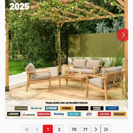
1
2
70
71
...