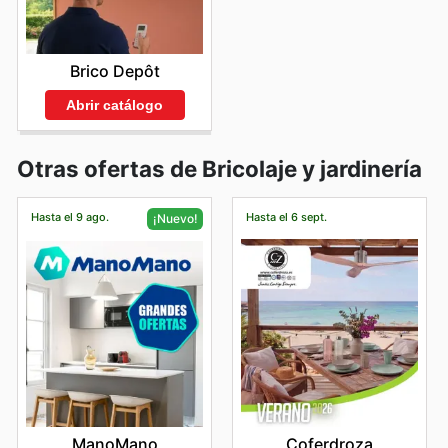
Brico Depôt
Abrir catálogo
Otras ofertas de Bricolaje y jardinería
Hasta el 9 ago.
Hasta el 6 sept.
¡Nuevo!
Coferdroza
ManoMano