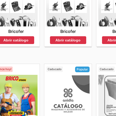
Bricofer
Bricofer
B
Abrir catálogo
Abrir catálogo
Abri
ence hoy!
Caducado
Caducado
Popular