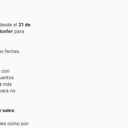
 desde el
21 de
icofer
para
as fechas.
n con
cuentos
s
más
 para no
y sales
:
ales como por