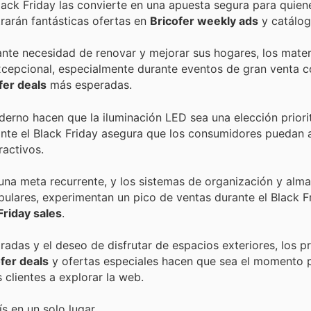
 Black Friday las convierte en una apuesta segura para quie
rarán fantásticas ofertas en
Bricofer weekly ads
y catálog
nte necesidad de renovar y mejorar sus hogares, los mater
cepcional, especialmente durante eventos de gran venta c
fer deals
más esperadas.
derno hacen que la iluminación LED sea una elección priori
nte el Black Friday asegura que los consumidores puedan a
ractivos.
una meta recurrente, y los sistemas de organización y al
opulares, experimentan un pico de ventas durante el Black F
Friday sales
.
adas y el deseo de disfrutar de espacios exteriores, los p
fer deals
y ofertas especiales hacen que sea el momento 
 clientes a explorar la web.
s en un solo lugar.