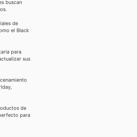
nes buscan
os.
iales de
omo el Black
taria para
ctualizar sus
macenamiento
riday,
roductos de
perfecto para