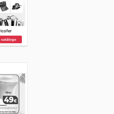
ricofer
r catálogo