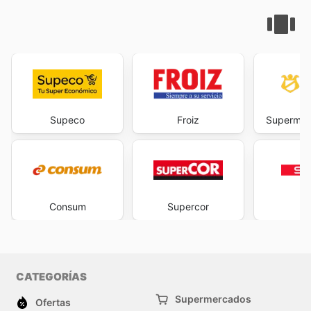
Supeco
Froiz
Supermer
Consum
Supercor
S
CATEGORÍAS
Supermercados
Ofertas