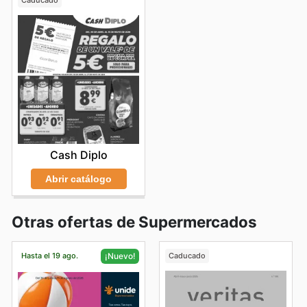
Caducado
Cash Diplo
Abrir catálogo
Otras ofertas de Supermercados
Hasta el 19 ago.
Caducado
¡Nuevo!