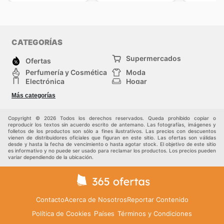
CATEGORÍAS
Supermercados
Ofertas
Perfumería y Cosmética
Moda
Electrónica
Hogar
Deporte
Bricolaje y jardinería
Más categorías
Juguetes y bebés
Auto y Moto
Mascotas
Otros
Copyright © 2026 Todos los derechos reservados. Queda prohibido copiar o
reproducir los textos sin acuerdo escrito de antemano. Las fotografías, imágenes y
folletos de los productos son sólo a fines ilustrativos. Las precios con descuentos
vienen de distribuidores oficiales que figuran en este sitio. Las ofertas son válidas
desde y hasta la fecha de vencimiento o hasta agotar stock. El objetivo de este sitio
es informativo y no puede ser usado para reclamar los productos. Los precios pueden
variar dependiendo de la ubicación.
Contacto
Acerca de Nosotros
Reportar Contenido
Política de Cookies
Términos y Condiciones
Países