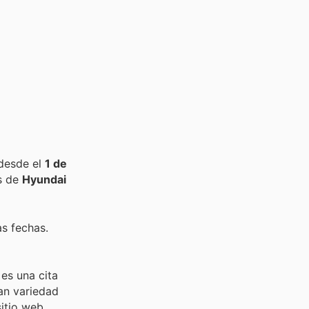
 desde el
1 de
s de
Hyundai
as fechas.
es una cita
an variedad
sitio web