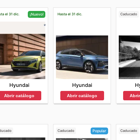
ta el 31 dic.
Hasta el 31 dic.
Caducado
¡Nuevo!
Hyundai
H
Hyundai
Abrir catálogo
Abri
Abrir catálogo
ducado
Caducado
Caducado
Popular