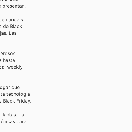
e presentan.
 demanda y
s de Black
jas. Las
merosos
s hasta
dai weekly
hogar que
ta tecnología
 Black Friday.
llantas. La
 únicas para