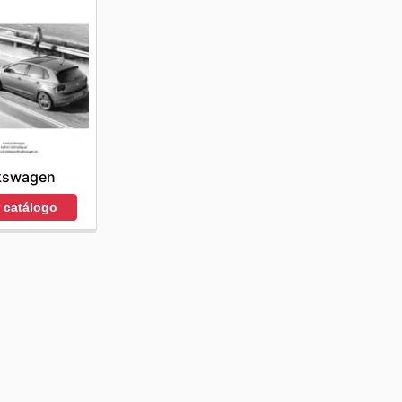
kswagen
r catálogo