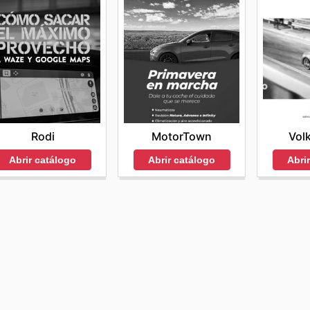
Rodi
Vol
MotorTown
Abrir catálogo
Abri
Abrir catálogo