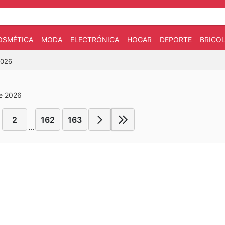
OSMÉTICA
MODA
ELECTRÓNICA
HOGAR
DEPORTE
BRICOL
2026
de 2026
2
162
163
...