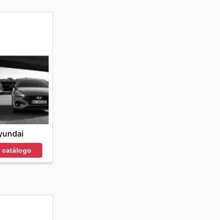
yundai
r catálogo