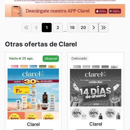
1
2
19
20
...
Otras ofertas de Clarel
Hasta el 25 ago.
Caducado
¡Nuevo!
Clarel
Clarel