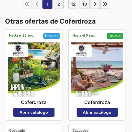
1
2
12
13
...
Otras ofertas de Coferdroza
Hasta el 23 ago.
Hasta el 6 sept.
Popular
¡Nuevo!
Coferdroza
Coferdroza
Abrir catálogo
Abrir catálogo
Caducado
Caducado