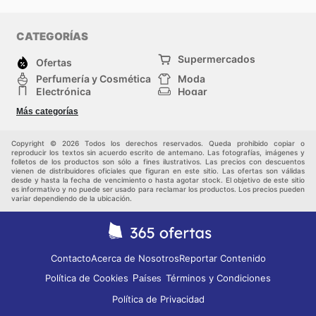
CATEGORÍAS
Supermercados
Ofertas
Perfumería y Cosmética
Moda
Electrónica
Hogar
Deporte
Bricolaje y jardinería
Más categorías
Juguetes y bebés
Auto y Moto
Mascotas
Otros
Copyright © 2026 Todos los derechos reservados. Queda prohibido copiar o
reproducir los textos sin acuerdo escrito de antemano. Las fotografías, imágenes y
folletos de los productos son sólo a fines ilustrativos. Las precios con descuentos
vienen de distribuidores oficiales que figuran en este sitio. Las ofertas son válidas
desde y hasta la fecha de vencimiento o hasta agotar stock. El objetivo de este sitio
es informativo y no puede ser usado para reclamar los productos. Los precios pueden
variar dependiendo de la ubicación.
Contacto
Acerca de Nosotros
Reportar Contenido
Política de Cookies
Términos y Condiciones
Países
Política de Privacidad