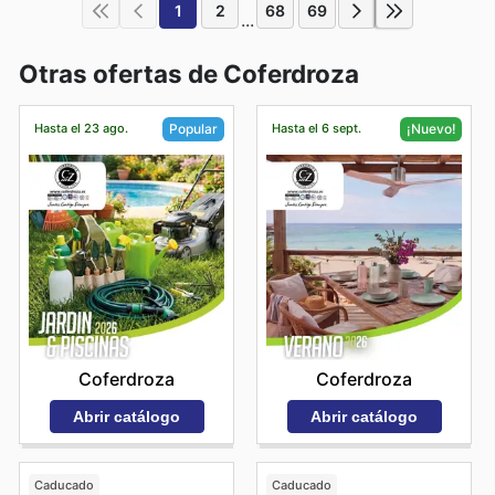
1
2
68
69
...
Otras ofertas de Coferdroza
Hasta el 23 ago.
Hasta el 6 sept.
Popular
¡Nuevo!
Coferdroza
Coferdroza
Abrir catálogo
Abrir catálogo
Caducado
Caducado