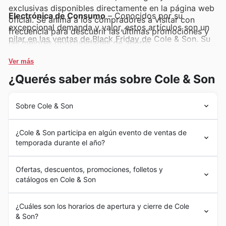
exclusivas disponibles directamente en la página web
Electrónica de Consumo
– Conocidos por su
oficial. Se anima a los compradores a visitar con
excepcional demanda y valor, estos artículos son un
frecuencia para descubrir las últimas promociones y
pilar en las ventas de Black Friday de Cole & Son. Su
las mejores oportunidades de ahorro.
alta popularidad garantiza que se incluyan con
frecuencia en las últimas ofertas y promociones
Ver más
disponibles en la web.
¿Querés saber más sobre Cole & Son
Electrodomésticos para el Hogar
– Estos productos
Sobre Cole & Son
gozan de una gran atracción entre los compradores
que buscan mejorar sus hogares, lo que los convierte
Cole & Son ha forjado una distinguida trayectoria en el
en favoritos indiscutibles para el Black Friday. Su
¿Cole & Son participa en algún evento de ventas de
mundo del diseño y la fabricación de papel pintado y
presencia constante en los anuncios semanales de
temporada durante el año?
textiles para el hogar. Desde sus inicios, su legado se ha
Cole & Son subraya su relevancia y las oportunidades
caracterizado por una profunda dedicación a la
En 🇪🇸 España, Cole & Son ofrece emocionantes
de ahorro que ofrecen.
artesanía y la innovación, elementos que han guiado su
Ofertas, descuentos, promociones, folletos y
eventos de temporada que representan oportunidades
evolución a lo largo del tiempo. Sus colecciones reflejan
catálogos en Cole & Son
fantásticas para que sus clientes disfruten de ofertas
Moda y Accesorios
– La moda y los accesorios
una rica herencia, a menudo inspiradas en archivos
exclusivas, descuentos y promociones en una amplia
históricos y reinterpretadas con una sensibilidad
siempre generan un gran interés, especialmente
Descubre la Elegancia y la Calidad en Cole & Son
gama de categorías de productos. Estos eventos, a
¿Cuáles son los horarios de apertura y cierre de Cole
contemporánea, lo que les permite ofrecer soluciones
durante eventos de gran afluencia como el Black
España
menudo anunciados en sus catálogos semanales y
& Son?
de decoración de interiores que perduran y trascienden
Cole & Son se erige como un referente de distinción y
Friday. Los clientes pueden esperar encontrar
folletos online, están diseñados para ofrecer un valor