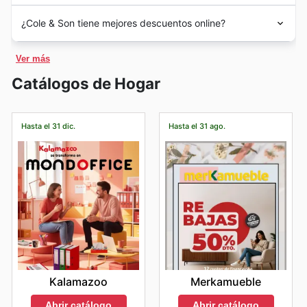
las tendencias efímeras. La experiencia acumulada
calidad en el mercado español, ofreciendo una
fantásticos descuentos y ofertas especiales en esta
excepcional y hacer que sus compras sean aún más
En Cole & Son, su experiencia de compra es nuestra
durante décadas les ha posicionado como referentes en
experiencia de compra incomparable para aquellos que
¿Cole & Son tiene mejores descuentos online?
gratificantes. Estar al tanto de las Cole & Son weekly
categoría dentro de las promociones de Cole & Son.
prioridad, por ello, sus tiendas en 🇪🇸 España suelen
el sector, proporcionando a los hogares españoles
buscan productos excepcionales. Con una trayectoria
ads y las Cole & Son ad this week les permitirá no
abrir sus puertas para recibirles a partir de las
10:00 de
elementos de diseño únicos y de gran calidad.
marcada por la excelencia y un compromiso
En España, Cole & Son se complace en ofrecer a sus
perderse ninguna de estas oportunidades.
Juguetes y Juegos
– La categoría de juguetes y
la mañana
y permanecen abiertas hasta las
20:00 de la
Hoy en día, Cole & Son consolida su presencia en
Ver más
inquebrantable con la satisfacción del cliente, la marca
clientes una vibrante presencia de comercio electrónico,
Entre los principales eventos de temporada que los
juegos experimenta una demanda considerable,
noche
. Este amplio horario ha sido diseñado pensando
España como un referente de confianza para la
se ha consolidado como una opción predilecta para el
brindándoles la comodidad de explorar y adquirir su
clientes pueden esperar de Cole & Son se encuentran:
Catálogos de Hogar
en su conveniencia, permitiéndoles explorar su extensa
decoración del hogar. A través de una red
siendo una opción prioritaria para las compras
consumidor español que valora el diseño atemporal, los
exquisita gama de productos desde la comodidad de
Black Friday:
Este evento global es una cita ineludible,
colección de papeles pintados y tejidos en el momento
cuidadosamente seleccionada de puntos de venta,
navideñas y de Black Friday. Cole & Son destaca
materiales de primera calidad y la artesanía meticulosa.
su hogar. Invitamos a todos los amantes del diseño a
donde Cole & Son suele ofrecer descuentos
que mejor se adapte a su día. Su compromiso es
presentan una amplia gama de papeles pintados,
Su presencia en España no es meramente comercial,
estos artículos en sus ofertas, permitiendo a las
visitar su sitio web oficial en [insertar URL oficial de
significativos en sus categorías más populares. Es el
ofrecerles un espacio accesible donde puedan
tejidos y accesorios que enriquecen cualquier espacio.
Hasta el 31 dic.
Hasta el 31 ago.
sino que representa la llegada de un legado de estilo y
familias ahorrar significativamente.
ecommerce de Cole & Son en España aquí] para
momento perfecto para adquirir artículos de hogar,
encontrar inspiración y los materiales perfectos para sus
Su compromiso con la excelencia se manifiesta en cada
sofisticación, cuidadosamente adaptado a las
descubrir la colección completa. Desde sus patrones
decoración, textiles y mobiliario con porcentajes de
proyectos de decoración.
uno de sus productos, dirigidos a clientes que buscan
preferencias y exigencias del público local. Desde su
icónicos hasta las últimas novedades, la plataforma
Artículos para el Cuidado Personal y Belleza
– Estos
descuento ( % OFF) muy atractivos, e incluso, en
Para disfrutar de una visita más tranquila y
estilo, durabilidad y un toque de distinción para sus
desembarco, Cole & Son ha sabido ganarse la confianza
online les permite navegar por cada detalle, comparar
ocasiones, con ofertas de tipo “compra uno y llévate
productos esenciales para el bienestar son
personalizada, les recomendamos considerar los
interiores. La lealtad de sus seguidores en España es un
de sus clientes, convirtiéndose en un sinónimo de buen
opciones y realizar compras de manera sencilla y
otro gratis”.
consistentemente populares, especialmente cuando
mediodía entre semana
, específicamente
entre las
testimonio de su continua apuesta por la calidad y la
gusto y durabilidad, aspectos fundamentales para
segura, haciendo que la experiencia de decorar sus
Cyber Monday:
Siguiendo a Black Friday, Cyber
10:00 y las 12:30
, o
a primera hora de la tarde, de
exclusividad en el ámbito de los textiles y papeles
se ofrecen con atractivos descuentos durante el Black
quienes invierten en productos que embellecen sus
espacios sea más accesible que nunca.
Monday se centra en las compras online, presentando
15:00 a 17:00
. Durante estos periodos, las tiendas de
pintados para el hogar, consolidando así su posición en
Friday. Se les da un lugar destacado en los catálogos
hogares y complementan su estilo de vida. Su catálogo,
Los compradores online en España tienen la
ofertas exclusivas en su plataforma digital. Los clientes
Cole & Son suelen registrar una menor afluencia de
el mercado.
rico en variedad y siempre a la vanguardia de las
y las ofertas de Cole & Son, animando a los clientes a
oportunidad de disfrutar de beneficios exclusivos
pueden beneficiarse de envíos gratuitos (free shipping)
público, lo que les permitirá una atención más cercana y
tendencias, asegura que cada cliente pueda encontrar
explorar toda la gama disponible en la web.
diseñados para hacer sus compras aún más
en pedidos seleccionados o acumular puntos de
un recorrido relajado por la exposición. Si prefieren un
la pieza perfecta que refleje su personalidad y eleve su
gratificantes. A través de su portal web, Cole & Son
recompensa (rewards points) adicionales por sus
ambiente aún más sosegado, las
últimas horas de la
entorno.
Kalamazoo
Merkamueble
suele lanzar promociones digitales, ofertas relámpago y
compras, lo que se traduce en ahorros futuros.
tarde
pueden ser una excelente opción, aunque la
Las Mejores Ofertas y Promociones de Cole & Son
descuentos por tiempo limitado que no siempre están
Navidad y Rebajas de Temporada:
Durante la época
disponibilidad de personal puede variar tras momentos
Abrir catálogo
Abrir catálogo
Esta Semana