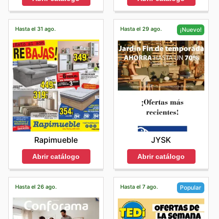
disponibles en tiendas físicas. Además, es común
navideña, Cole & Son lanza promociones especiales
de mayor actividad, por lo que planificar su visita dentro
Para deleite de sus clientes en España, Cole & Son
encontrar paquetes de productos exclusivos o
enfocadas en sus categorías de regalos, ideales para
de estos rangos horarios les asegurará una experiencia
presenta de manera constante una atractiva gama de
"bundles" que ofrecen un valor añadido y una forma
encontrar obsequios únicos y de calidad. A menudo,
de compra óptima y eficiente.
oportunidades para adquirir sus productos de alta
Hasta el 31 ago.
Hasta el 29 ago.
¡Nuevo!
inteligente de adquirir varios artículos a la vez. Animan a
presentan ofertas en paquetes (bundle offers) que
Los
fines de semana
y los
días festivos
son momentos
gama a precios ventajosos. A través de sus
Cole & Son
sus clientes a visitar regularmente su sitio web para
combinan varios productos, perfectos para compartir la
de gran ajetreo en nuestras tiendas, reflejo de la
weekly ads
y
Cole & Son flyers
, la marca facilita el
estar al tanto de estas ofertas ventajosas y no perderse
alegría de las fiestas. Al finalizar las temporadas, suelen
emoción y el entusiasmo de nuestros clientes por
acceso a descuentos exclusivos y promociones por
ninguna oportunidad de ahorro.
realizar eventos de liquidación (seasonal clearance
embellecer sus hogares. Si buscan una experiencia de
tiempo limitado, permitiendo a los consumidores estar al
Para garantizar la máxima conveniencia, Cole & Son
events) donde ponen a la venta artículos de colecciones
compra más serena y con mayor margen para la
tanto de las últimas novedades y las ofertas más
ofrece diversas opciones de compra que se adaptan a
pasadas con descuentos importantes.
deliberación, les aconsejamos
planificar sus visitas
suculentas. Estos anuncios semanales y catálogos
las necesidades de cada cliente. Los pedidos realizados
Otras Promociones Especiales:
Cole & Son también
durante la semana
. Para aquellos que necesiten acudir
digitales son una herramienta indispensable para
a través de su tienda online pueden ser enviados
sorprende a sus clientes con campañas y promociones
en fin de semana, les sugerimos
madrugar o visitar a
quienes desean aprovechar al máximo su presupuesto
directamente a domicilio, permitiendo disfrutar de sus
únicas a lo largo del año que no se ajustan a las
última hora de la tarde del sábado
, evitando así las
sin renunciar a la calidad que caracteriza a Cole & Son.
productos sin salir de casa. Asimismo, para aquellos que
categorías tradicionales, ofreciendo siempre vías
horas punta del mediodía y primera hora de la tarde,
Los clientes podrán encontrar en la página web oficial
prefieren la inmediatez, existe la opción de recogida en
adicionales de ahorro y exclusividad.
que suelen ser las más concurridas. Una planificación
de Cole & Son una sección dedicada a las
Cole & Son
Rapimueble
JYSK
tienda o incluso la posibilidad de recogida en la acera
Se anima a los clientes a planificar sus compras en torno
estratégica les permitirá disfrutar de la atmósfera de
deals
y las
Cole & Son sales this week
, donde se
("curbside pickup"), facilitando la gestión de sus
a estos eventos clave y a consultar regularmente las
Cole & Son sin las prisas.
detallan las ofertas vigentes, incluyendo posibles
Abrir catálogo
Abrir catálogo
compras. Comprar online también significa tener acceso
Cole & Son ad, las Cole & Son sales, y los Cole & Son
Consideren que los horarios de apertura pueden variar
rebajas especiales y oportunidades de ahorro únicas. El
en tiempo real a la disponibilidad de productos y a las
flyers para mantenerse informados sobre las últimas
en cada tienda y ubicación, especialmente durante los
Cole & Son ad
de esta semana revela oportunidades
actualizaciones más recientes sobre promociones,
Cole & Son deals. Visitar la página web oficial de Cole &
fines de semana y días festivos. Para asegurarse del
imperdibles, desde colecciones selectas con precios
Hasta el 26 ago.
Hasta el 7 ago.
Popular
mejorando la eficiencia y la satisfacción general de la
Son con frecuencia es la mejor manera de asegurarse
horario de la tienda Cole & Son más cercana, se
reducidos hasta paquetes promocionales que combinan
experiencia de compra.
de aprovechar al máximo las nuevas promociones y las
recomienda a los clientes consultar la página web oficial
varios productos a un coste más accesible. La
Consideren que la disponibilidad de productos, las
ofertas exclusivas que se presentan durante todo el
o contactar directamente con la tienda antes de su
constante actualización de estas ofertas asegura que
promociones y las opciones de envío pueden variar
año.