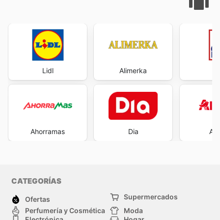
Lidl
Alimerka
Ahorramas
Dia
Al
CATEGORÍAS
Supermercados
Ofertas
Perfumería y Cosmética
Moda
Electrónica
Hogar