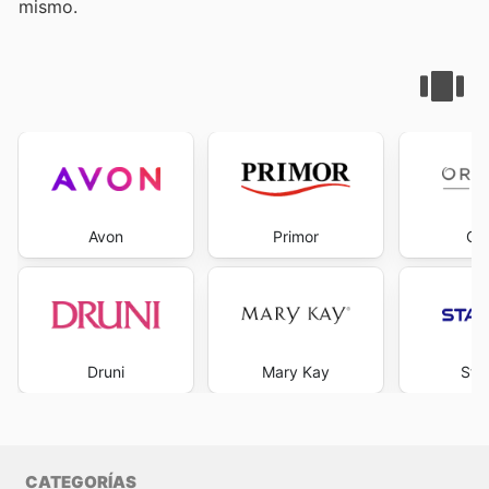
mismo.
Avon
Primor
Ori
Druni
Mary Kay
Sta
CATEGORÍAS