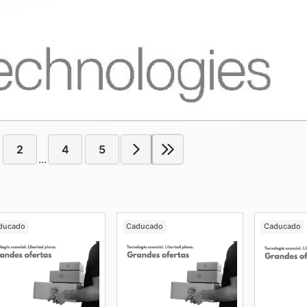
2
4
5
...
ducado
Caducado
Caducado