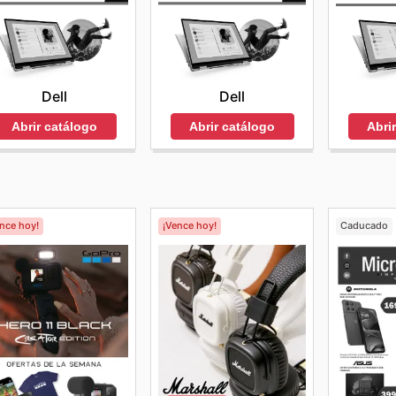
Dell
Dell
Abrir catálogo
Abrir catálogo
Abri
ence hoy!
¡Vence hoy!
Caducado