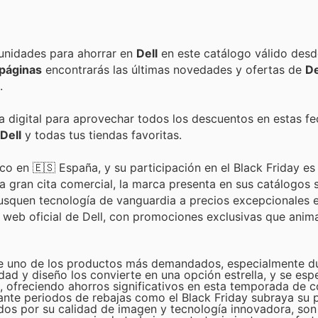
Encuentra las mejores promociones, descuentos y oportunidades para ahorrar en
Dell
en este catálogo válido desd
páginas
encontrarás las últimas novedades y ofertas de
De
.
da digital para aprovechar todos los descuentos en estas fe
Dell
y todas tus tiendas favoritas.
co en 🇪🇸 España, y su participación en el Black Friday es
 gran cita comercial, la marca presenta en sus catálogos 
busquen tecnología de vanguardia a precios excepcionales 
web oficial de Dell, con promociones exclusivas que anima
te uno de los productos más demandados, especialmente du
dad y diseño los convierte en una opción estrella, y se esp
s, ofreciendo ahorros significativos en esta temporada de 
ante periodos de rebajas como el Black Friday subraya su 
idos por su calidad de imagen y tecnología innovadora, son