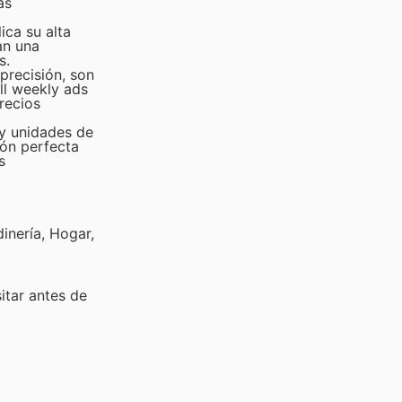
as
ica su alta
an una
s.
precisión, son
ll weekly ads
recios
 y unidades de
ión perfecta
s
inería, Hogar,
sitar
antes de