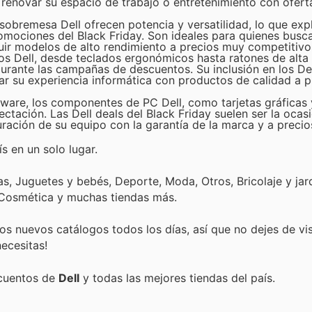
s renovar su espacio de trabajo o entretenimiento con ofert
obremesa Dell ofrecen potencia y versatilidad, lo que expl
mociones del Black Friday. Son ideales para quienes busc
cluir modelos de alto rendimiento a precios muy competitivo
s Dell, desde teclados ergonómicos hasta ratones de alta 
urante las campañas de descuentos. Su inclusión en los De
rar su experiencia informática con productos de calidad a p
dware, los componentes de PC Dell, como tarjetas gráficas
tación. Las Dell deals del Black Friday suelen ser la ocas
ración de su equipo con la garantía de la marca y a precio
s en un solo lugar.
, Juguetes y bebés, Deporte, Moda, Otros, Bricolaje y jard
 Cosmética y muchas tiendas más.
s nuevos catálogos todos los días, así que no dejes de vi
ecesitas!
scuentos de
Dell
y todas las mejores tiendas del país.