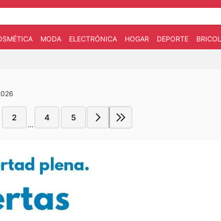
OSMÉTICA
MODA
ELECTRÓNICA
HOGAR
DEPORTE
BRICOL
2026
2
4
5
...