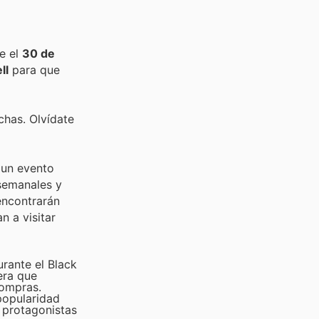
e el
30 de
ll
para que
chas. Olvídate
 un evento
semanales y
encontrarán
n a visitar
rante el Black
era que
compras.
popularidad
 protagonistas