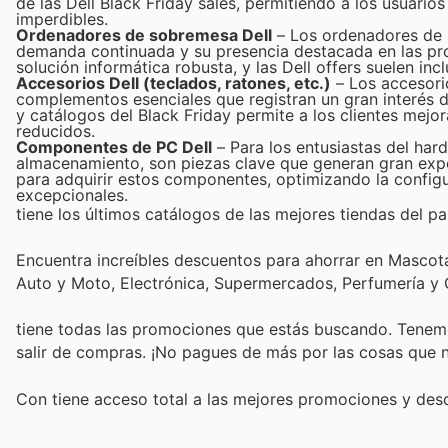
de las Dell Black Friday sales, permitiendo a los usuario
imperdibles.
Ordenadores de sobremesa Dell
– Los ordenadores de s
demanda continuada y su presencia destacada en las pro
solución informática robusta, y las Dell offers suelen in
Accesorios Dell (teclados, ratones, etc.)
– Los accesorio
complementos esenciales que registran un gran interés d
y catálogos del Black Friday permite a los clientes mejo
reducidos.
Componentes de PC Dell
– Para los entusiastas del har
almacenamiento, son piezas clave que generan gran expec
para adquirir estos componentes, optimizando la configu
excepcionales.
tiene los últimos catálogos de las mejores tiendas del paí
Encuentra increíbles descuentos para ahorrar en Mascotas
Auto y Moto, Electrónica, Supermercados, Perfumería y
tiene todas las promociones que estás buscando. Tenemo
salir de compras. ¡No pagues de más por las cosas que n
Con
tiene acceso total a las mejores promociones y de