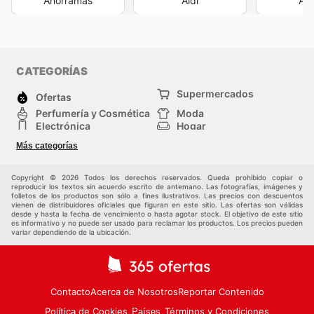
Ahorramas
Aldi
Al
CATEGORÍAS
Supermercados
Ofertas
Perfumería y Cosmética
Moda
Electrónica
Hogar
Deporte
Bricolaje y jardinería
Más categorías
Juguetes y bebés
Auto y Moto
Mascotas
Otros
Copyright © 2026 Todos los derechos reservados. Queda prohibido copiar o
reproducir los textos sin acuerdo escrito de antemano. Las fotografías, imágenes y
folletos de los productos son sólo a fines ilustrativos. Las precios con descuentos
vienen de distribuidores oficiales que figuran en este sitio. Las ofertas son válidas
desde y hasta la fecha de vencimiento o hasta agotar stock. El objetivo de este sitio
es informativo y no puede ser usado para reclamar los productos. Los precios pueden
variar dependiendo de la ubicación.
Contacto
Acerca de Nosotros
Reportar Contenido
Política de Cookies
Términos y Condiciones
Países