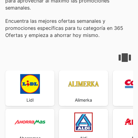
para aprovechar al máximo las promociones
semanales.
Encuentra las mejores ofertas semanales y
promociones específicas para tu categoría en 365
Ofertas y empieza a ahorrar hoy mismo.
Lidl
Alimerka
Co