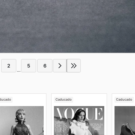
2
5
6
...
ducado
Caducado
Caducado