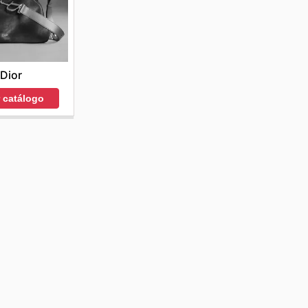
Dior
r catálogo