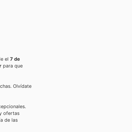
de el
7 de
r
para que
chas. Olvídate
cepcionales.
y ofertas
a de las