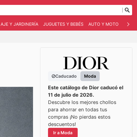
AJE Y JARDINERÍA
JUGUETES Y BEBÉS
AUTO Y MOTO
MASC
Caducado
Moda
Este catálogo de Dior caducó el
11 de julio de 2026.
Descubre los mejores chollos
para ahorrar en todas tus
compras ¡No pierdas estos
descuentos!
Ir a Moda