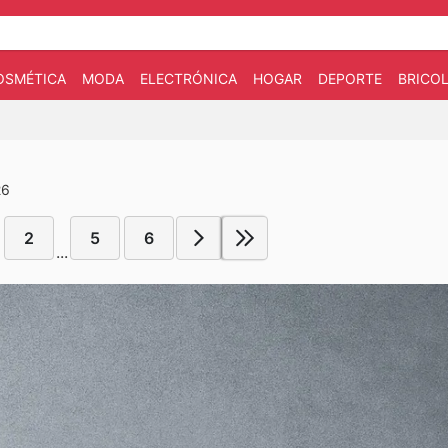
OSMÉTICA
MODA
ELECTRÓNICA
HOGAR
DEPORTE
BRICOL
26
2
5
6
...