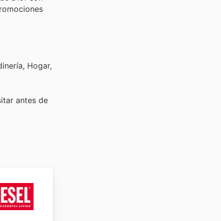
 promociones
inería, Hogar,
sitar
antes de