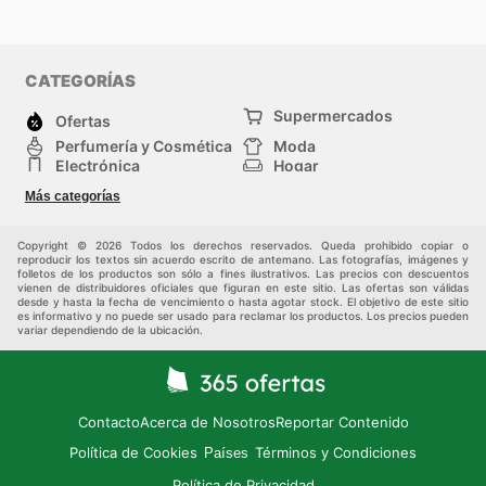
CATEGORÍAS
Supermercados
Ofertas
Perfumería y Cosmética
Moda
Electrónica
Hogar
Deporte
Bricolaje y jardinería
Más categorías
Juguetes y bebés
Auto y Moto
Mascotas
Otros
Copyright © 2026 Todos los derechos reservados. Queda prohibido copiar o
reproducir los textos sin acuerdo escrito de antemano. Las fotografías, imágenes y
folletos de los productos son sólo a fines ilustrativos. Las precios con descuentos
vienen de distribuidores oficiales que figuran en este sitio. Las ofertas son válidas
desde y hasta la fecha de vencimiento o hasta agotar stock. El objetivo de este sitio
es informativo y no puede ser usado para reclamar los productos. Los precios pueden
variar dependiendo de la ubicación.
Contacto
Acerca de Nosotros
Reportar Contenido
Política de Cookies
Términos y Condiciones
Países
Política de Privacidad