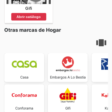
Gifi
Abrir catálogo
Otras marcas de Hogar
Casa
Embargos A Lo Bestia
J
Conforama
Gifi
Kal