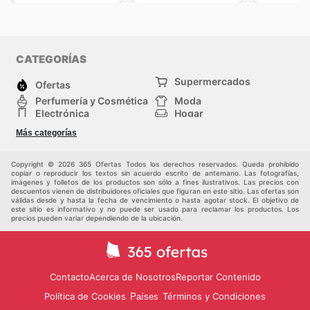
CATEGORÍAS
Supermercados
Ofertas
Perfumería y Cosmética
Moda
Electrónica
Hogar
Deporte
Bricolaje y jardinería
Más categorías
Juguetes y bebés
Auto y Moto
Mascotas
Otros
Copyright © 2026 365 Ofertas Todos los derechos reservados. Queda prohibido
copiar o reproducir los textos sin acuerdo escrito de antemano. Las fotografías,
imágenes y folletos de los productos son sólo a fines ilustrativos. Las precios con
descuentos vienen de distribuidores oficiales que figuran en este sitio. Las ofertas son
válidas desde y hasta la fecha de vencimiento o hasta agotar stock. El objetivo de
este sitio es informativo y no puede ser usado para reclamar los productos. Los
precios pueden variar dependiendo de la ubicación.
Contacto
Acerca de Nosotros
Reportar Contenido
Política de Cookies
Términos y Condiciones
Países