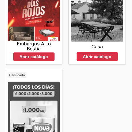
liquidación. Mantenerse informado sobre las
Dutchbone
sales this week
no solo le permite ahorrar dinero, sino
que también le da la ventaja de acceder a los artículos
más populares antes de que se agoten. Los
Dutchbone
deals
están pensados para ofrecer un valor
excepcional, combinando el diseño de vanguardia con
una accesibilidad económica. Don't miss out on the
latest offers from Dutchbone—check their website now.
Embargos A Lo
Casa
Bestia
Abrir catálogo
Abrir catálogo
Caducado