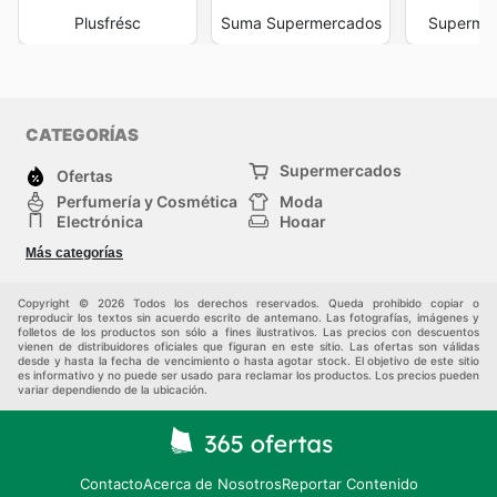
Plusfrésc
Suma Supermercados
Superme
CATEGORÍAS
Supermercados
Ofertas
Perfumería y Cosmética
Moda
Electrónica
Hogar
Deporte
Bricolaje y jardinería
Más categorías
Juguetes y bebés
Auto y Moto
Mascotas
Otros
Copyright © 2026 Todos los derechos reservados. Queda prohibido copiar o
reproducir los textos sin acuerdo escrito de antemano. Las fotografías, imágenes y
folletos de los productos son sólo a fines ilustrativos. Las precios con descuentos
vienen de distribuidores oficiales que figuran en este sitio. Las ofertas son válidas
desde y hasta la fecha de vencimiento o hasta agotar stock. El objetivo de este sitio
es informativo y no puede ser usado para reclamar los productos. Los precios pueden
variar dependiendo de la ubicación.
Contacto
Acerca de Nosotros
Reportar Contenido