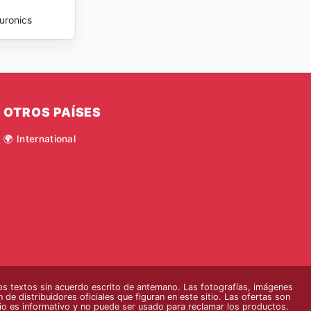
uronics
OTROS PAÍSES
🌍 International
s textos sin acuerdo escrito de antemano. Las fotografías, imágenes
 de distribuidores oficiales que figuran en este sitio. Las ofertas son
tio es informativo y no puede ser usado para reclamar los productos.