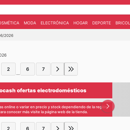
OSMÉTICA
MODA
ELECTRÓNICA
HOGAR
DEPORTE
BRICOL
/06/2026
2026
2
6
7
...
rocash ofertas electrodomésticos
s online o variar en precio y stock dependiendo de la región
ra conocer más visite la página web de la tienda.
2
6
7