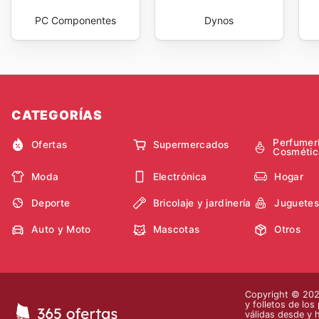
PC Componentes
Dynos
CATEGORÍAS
Perfumer
Ofertas
Supermercados
Cosmétic
Moda
Electrónica
Hogar
Deporte
Bricolaje y jardinería
Juguetes
Auto y Moto
Mascotas
Otros
Copyright © 2026
y folletos de los
válidas desde y 