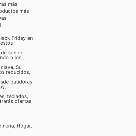
pras más
productos más
vas
!
Black Friday en
 estos
.
 de sonido.
endo a los
 clave. Su
os reducidos,
esde batidoras
ay,
s, teclados,
trarás ofertas
inería, Hogar,