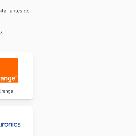
sitar
antes de
s.
Orange