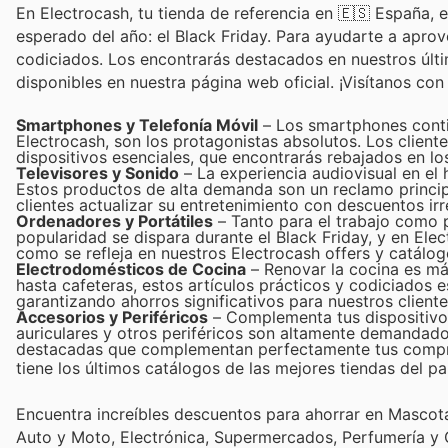
En Electrocash, tu tienda de referencia en 🇪🇸 España
esperado del año: el Black Friday. Para ayudarte a apr
codiciados. Los encontrarás destacados en nuestros últ
disponibles en nuestra página web oficial. ¡Visítanos co
Smartphones y Telefonía Móvil
– Los smartphones contin
Electrocash, son los protagonistas absolutos. Los client
dispositivos esenciales, que encontrarás rebajados en l
Televisores y Sonido
– La experiencia audiovisual en el 
Estos productos de alta demanda son un reclamo principal
clientes actualizar su entretenimiento con descuentos irre
Ordenadores y Portátiles
– Tanto para el trabajo como p
popularidad se dispara durante el Black Friday, y en E
como se refleja en nuestros Electrocash offers y catálo
Electrodomésticos de Cocina
– Renovar la cocina es má
hasta cafeteras, estos artículos prácticos y codiciados
garantizando ahorros significativos para nuestros cliente
Accesorios y Periféricos
– Complementa tus dispositivos
auriculares y otros periféricos son altamente demandado
destacadas que complementan perfectamente tus compr
tiene los últimos catálogos de las mejores tiendas del paí
Encuentra increíbles descuentos para ahorrar en Mascotas
Auto y Moto, Electrónica, Supermercados, Perfumería y