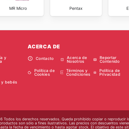
MR Micro
Pentax
E
ACERCA DE
ía y
Acerca de
Reportar
Contacto
a
Nosotros
Contenido
Política de
Términos y
Política de
Cookies
Condiciones
Privacidad
 y bebés
 Todos los derechos reservados. Queda prohibido copiar o reproducir lo
 productos son sólo a fines ilustrativos. Las precios con descuentos vienen
hasta la fecha de vencimiento o hasta agotar stock. El objetivo de este si