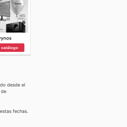
Dynos
r catálogo
ido desde el
 de
estas fechas.