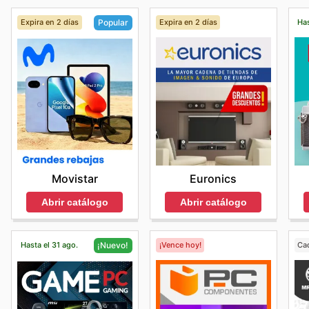
Expira en 2 días
Expira en 2 días
Has
Popular
Euronics
Movistar
Abrir catálogo
Abrir catálogo
Hasta el 31 ago.
¡Vence hoy!
Ca
¡Nuevo!