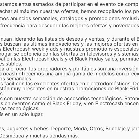
, estamos entusiasmados de participar en el evento de com
ovechar al máximo nuestras ofertas, hemos recopilado los 
imos anuncios semanales, catálogos y promociones exclusi
n frecuencia para descubrir las mejores ofertas y novedades
úan liderando las listas de deseos y ventas, y durante el 
es buscan las últimas innovaciones y las mejores ofertas en
os Electrocash weekly ads y nuestras promotions especiales
hogar se potencia con las ofertas en televisores y sistemas
 en las Electrocash deals y el Black Friday sales, permiti
sistibles.
ara el ocio, los ordenadores y portátiles son una inversión
lectrocash ofrecemos una amplia gama de modelos con preci
gos semanales.
s fácil con las excelentes ofertas en electrodomésticos. D
 están muy presentes en nuestras promociones de Black Frid
s.
 con nuestra selección de accesorios tecnológicos. Ratone
s en eventos como el Black Friday, y en Electrocash encon
as tecnológicas.
s en un solo lugar.
, Juguetes y bebés, Deporte, Moda, Otros, Bricolaje y jard
 Cosmética y muchas tiendas más.