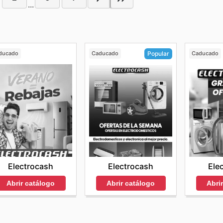
...
ducado
Caducado
Caducado
Popular
Electrocash
Ele
Electrocash
Abrir catálogo
Abri
Abrir catálogo