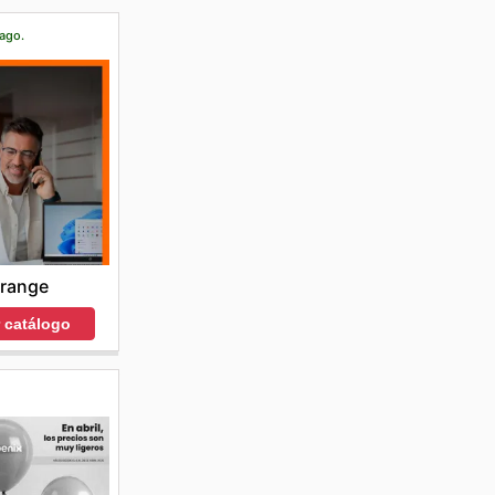
 ago.
range
r catálogo