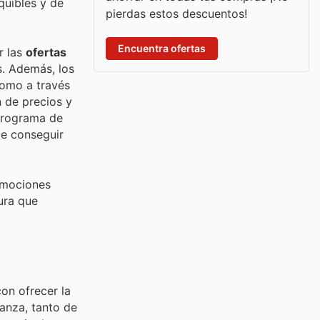
quibles y de
pierdas estos descuentos!
Encuentra ofertas
r las
ofertas
s. Además, los
como a través
n de precios y
 programa de
de conseguir
romociones
ura que
on ofrecer la
anza, tanto de