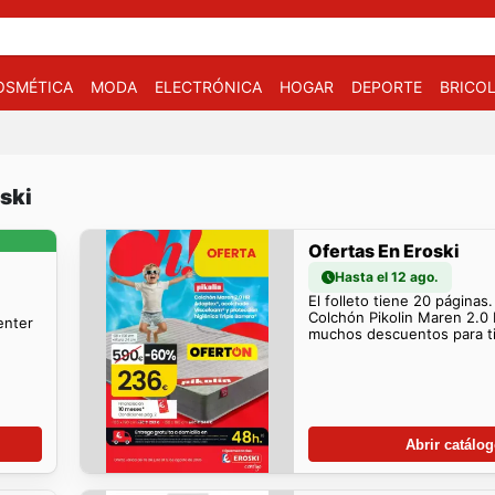
OSMÉTICA
MODA
ELECTRÓNICA
HOGAR
DEPORTE
BRICOL
ski
Ofertas En Eroski
Hasta el 12 ago.
El folleto tiene 20 páginas.
Colchón Pikolin Maren 2.0
enter
muchos descuentos para ti
Abrir catálo