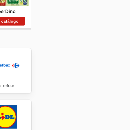
perDino
r catálogo
arrefour