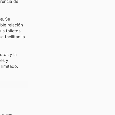
erencia de
s. Se
ble relación
us folletos
 facilitan la
ctos y la
des y
limitado.
 a sus