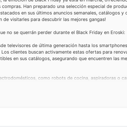
us compras. Han preparado una selección especial de produ
estacados en sus últimos anuncios semanales, catálogos y 
n de visitarles para descubrir las mejores gangas!
ue no se querrán perder durante el Black Friday en Eroski:
sde televisores de última generación hasta los smartphone
. Los clientes buscan activamente estas ofertas para renov
istibles en sus catálogos, asegurando que encuentren las me
ectrodomésticos, como robots de cocina, aspiradoras o ca
 en Eroski deals, perfectos para hacer la vida más fácil e
por su dinero.
ndes campañas de ofertas, los productos de alimentación 
os. Los clientes aprovechan Eroski Black Friday sales par
s, disponibles en sus anuncios semanales.