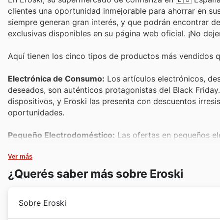
clientes una oportunidad inmejorable para ahorrar en s
siempre generan gran interés, y que podrán encontrar d
exclusivas disponibles en su página web oficial. ¡No deje
Aquí tienen los cinco tipos de productos más vendidos q
Electrónica de Consumo:
Los artículos electrónicos, de
deseados, son auténticos protagonistas del Black Friday
dispositivos, y Eroski las presenta con descuentos irres
oportunidades.
Pequeño Electrodoméstico:
Las ofertas en pequeños el
siempre un éxito rotundo. Son productos con alta demanda
sus promociones de Black Friday aseguran un gran valor 
Ver más
¿Querés saber más sobre Eroski
Alimentación y Bebidas Seleccionadas:
Durante las gra
packs de bebidas y conservas de calidad son muy buscad
Sobre Eroski
sus despensas con productos premium a precios reducido