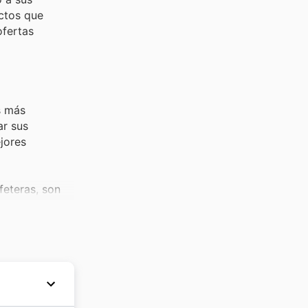
ctos que
ofertas
s más
ar sus
jores
feteras, son
n el hogar, y
gourmet,
a abastecer