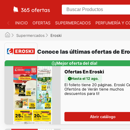
INICIO
OFERTAS
SUPERMERCADOS
PERFUMERÍA Y C
Supermercados
Eroski
Conoce las últimas ofertas de Ero
¡Mejor oferta del día!
Ofertas En Eroski
Hasta el 12 ago.
El folleto tiene 20 páginas. Eroski C
Ofertóns de Verán tiene muchos
descuentos para ti!
Abrir catálogo