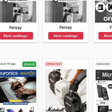
Fersay
F
Fersay
Abrir catálogo
Abri
Abrir catálogo
ta el 19 ago.
¡Vence hoy!
Caducado
¡Nuevo!