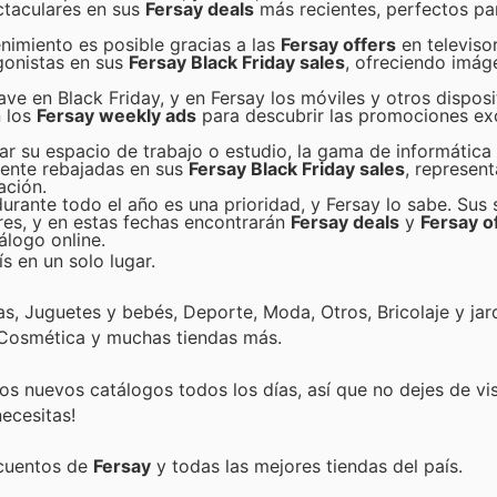
ctaculares en sus
Fersay deals
más recientes, perfectos pa
enimiento es posible gracias a las
Fersay offers
en televiso
gonistas en sus
Fersay Black Friday sales
, ofreciendo imág
ve en Black Friday, y en Fersay los móviles y otros disposi
n los
Fersay weekly ads
para descubrir las promociones exc
r su espacio de trabajo o estudio, la gama de informática
emente rebajadas en sus
Fersay Black Friday sales
, represen
ación.
urante todo el año es una prioridad, y Fersay lo sabe. Sus 
res, y en estas fechas encontrarán
Fersay deals
y
Fersay o
álogo online.
s en un solo lugar.
, Juguetes y bebés, Deporte, Moda, Otros, Bricolaje y jard
 Cosmética y muchas tiendas más.
s nuevos catálogos todos los días, así que no dejes de vi
ecesitas!
scuentos de
Fersay
y todas las mejores tiendas del país.