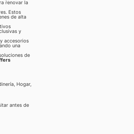
ra renovar la
res. Estos
enes de alta
tivos
lusivas y
 y accesorios
tando una
soluciones de
ffers
inería, Hogar,
sitar
antes de