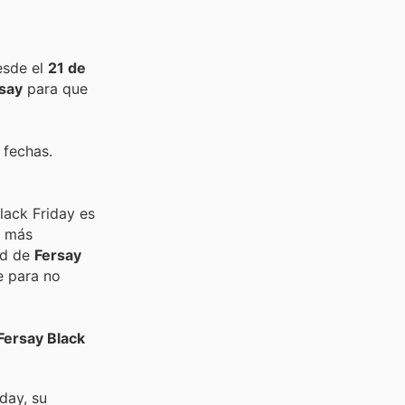
esde el
21 de
say
para que
 fechas.
lack Friday es
s más
ad de
Fersay
e para no
Fersay Black
day, su