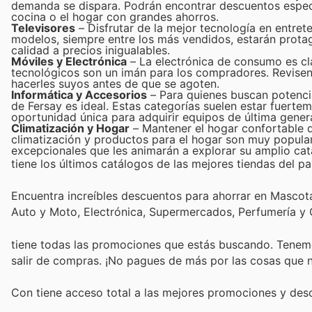
demanda se dispara. Podrán encontrar descuentos espe
cocina o el hogar con grandes ahorros.
Televisores
– Disfrutar de la mejor tecnología en entret
modelos, siempre entre los más vendidos, estarán prota
calidad a precios inigualables.
Móviles y Electrónica
– La electrónica de consumo es cla
tecnológicos son un imán para los compradores. Revise
hacerles suyos antes de que se agoten.
Informática y Accesorios
– Para quienes buscan potencia
de Fersay es ideal. Estas categorías suelen estar fuert
oportunidad única para adquirir equipos de última gener
Climatización y Hogar
– Mantener el hogar confortable d
climatización y productos para el hogar son muy popula
excepcionales que les animarán a explorar su amplio cat
tiene los últimos catálogos de las mejores tiendas del paí
Encuentra increíbles descuentos para ahorrar en Mascotas
Auto y Moto, Electrónica, Supermercados, Perfumería y
tiene todas las promociones que estás buscando. Tenemo
salir de compras. ¡No pagues de más por las cosas que n
Con
tiene acceso total a las mejores promociones y de