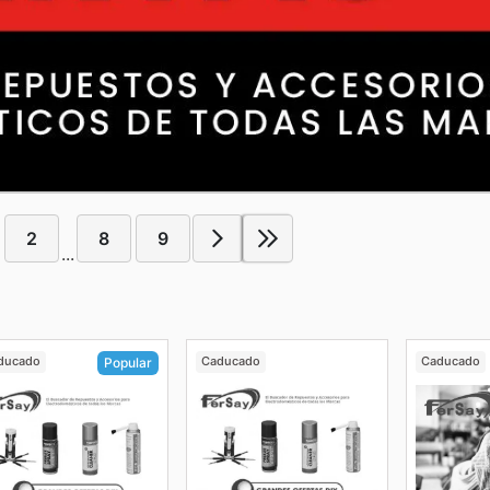
2
8
9
...
ducado
Caducado
Caducado
Popular