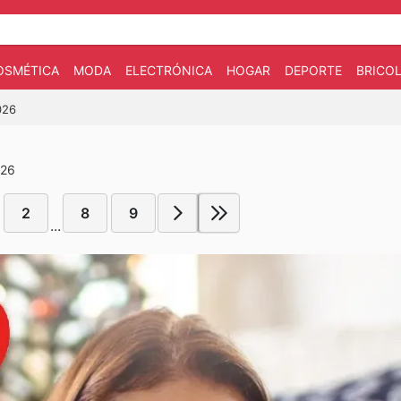
OSMÉTICA
MODA
ELECTRÓNICA
HOGAR
DEPORTE
BRICOL
026
026
2
8
9
...