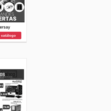
ersay
r catálogo