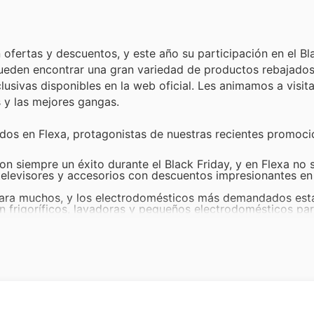
ofertas y descuentos, y este año su participación en el Bl
ueden encontrar una gran variedad de productos rebajados
usivas disponibles en la web oficial. Les animamos a visita
 y las mejores gangas.
dos en Flexa, protagonistas de nuestras recientes promoci
on siempre un éxito durante el Black Friday, y en Flexa no 
elevisores y accesorios con descuentos impresionantes en 
para muchos, y los electrodomésticos más demandados est
 en frigoríficos, lavadoras y pequeños electrodomésticos pa
tos para esta temporada están esperando. Las coleccion
a fantástica oportunidad para aprovechar las Flexa offers
ia selección de artículos para el hogar. Desde textiles has
rar con estilo y asequibilidad durante este evento de comp
o diversión. Los juguetes más populares para todas las eda
o sonrisas y momentos inolvidables para los más pequeños 