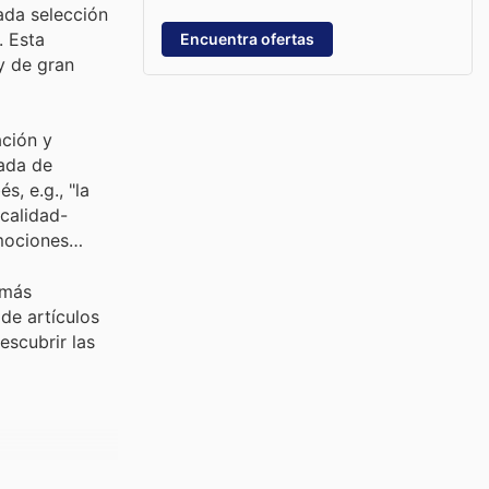
dada selección
. Esta
Encuentra ofertas
y de gran
ación y
tada de
, e.g., "la
 calidad-
omociones
 más
de artículos
escubrir las