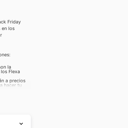
ack Friday
 en los
r
ones:
son la
los Flexa
án a precios
ra hacer tu
es de moda más
 y renovar tu
ta mobiliario,
ras.
des se
de la casa.