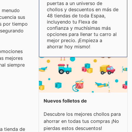
puertas a un universo de
chollos y descuentos en más de
 a menudo
48 tiendas de toda Espaa,
cuencia sus
incluyendo tu Flexa de
as por tiempo
confianza y muchísimas más
asegurando
opciones para llenar tu carro al
mejor precio. ¡Empieza a
ahorrar hoy mismo!
romociones
las mejores
onal siempre
Nuevos folletos de
Descubre los mejores chollos para
ahorrar en todas tus compras ¡No
pierdas estos descuentos!
a tienda de