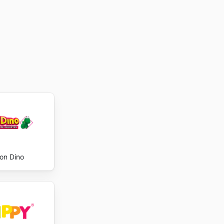
ectativas
 weekly
on Dino