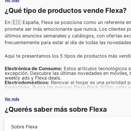
Ver más
¿Qué tipo de productos vende Flexa?
En 🇪🇸 España, Flexa se posiciona como un referente en 
promete ser más emocionante que nunca. Los clientes p
últimos anuncios semanales y catálogos, con ofertas excl
frecuentemente para estar al día de todas las novedades
Aquí te presentamos los 5 tipos de productos más vendi
Electrónica de Consumo:
Estos artículos tecnológicos s
excepción. Descubre las últimas novedades en móviles, t
weekly ads y Flexa deals.
Electrodomésticos:
Renovar el hogar es una prioridad 
irresistibles. Busca las mejores Flexa Black Friday sales
vida más fácil.
Moda y Accesorios:
La ropa y los complementos perfec
Ver más
buscadas cuentan con promociones especiales, siendo un
armario.
¿Querés saber más sobre Flexa
Hogar y Decoración:
Transforma tus espacios con la ampl
encontrarás opciones fantásticas que te permitirán deco
Juguetes y Juegos:
Prepárate para las fiestas regaland
encuentran en Flexa con ofertas especiales, garantizand
Sobre Flexa