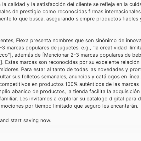
 calidad y la satisfacción del cliente se refleja en la cui
les de prestigio como reconocidas firmas internacionales
mente lo que busca, asegurando siempre productos fiables 
lientes, Flexa presenta nombres que son sinónimo de innov
3 marcas populares de juguetes, e.g., "la creatividad ilimi
icco"], además de [Mencionar 2-3 marcas populares de bebés
"]. Estas marcas son reconocidas por su excelente relación
sumidores. Para estar al tanto de todas las novedades y pr
ltar sus folletos semanales, anuncios y catálogos en línea.
 competitivos en productos 100% auténticos de las marcas
io abanico de productos, la tienda facilita la adquisición 
miliar. Les invitamos a explorar su catálogo digital para d
promociones por tiempo limitado que seguro les encantarán.
 and start saving now.