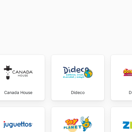
te, asegurando que cada adquisición se alinee con sus exp
de la simple venta de productos; se trata de ofrecer una
dos los residentes en España. Stay up to date with Flexa's
Canada House
Dideco
D