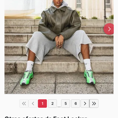
1
2
5
6
...