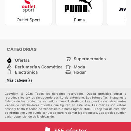
Outlet Sport
Puma
Ri
CATEGORÍAS
Supermercados
Ofertas
Perfumería y Cosmética
Moda
Electrónica
Hogar
Deporte
Bricolaje y jardinería
Más categorías
Juguetes y bebés
Auto y Moto
Mascotas
Otros
Copyright © 2026 Todos los derechos reservados. Queda prohibido copiar o
reproducir los textos sin acuerdo escrito de antemano. Las fotografías, imágenes y
folletos de los productos son sólo a fines ilustrativos. Las precios con descuentos
vienen de distribuidores oficiales que figuran en este sitio. Las ofertas son válidas
desde y hasta la fecha de vencimiento o hasta agotar stock. El objetivo de este sitio
es informativo y no puede ser usado para reclamar los productos. Los precios pueden
variar dependiendo de la ubicación.