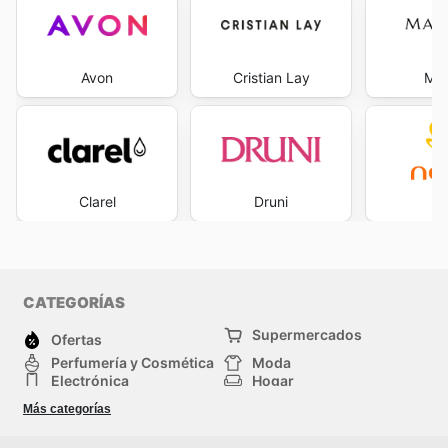
weekly ads and enjoy exclusive savings every day.
Avon
Cristian Lay
Mar
Clarel
Druni
Na
CATEGORÍAS
Supermercados
Ofertas
Perfumería y Cosmética
Moda
Electrónica
Hogar
Deporte
Bricolaje y jardinería
Más categorías
Juguetes y bebés
Auto y Moto
Mascotas
Otros