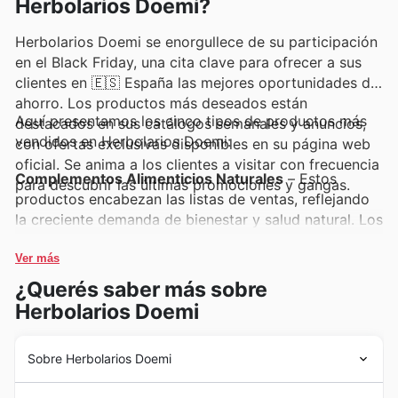
Herbolarios Doemi?
Herbolarios Doemi se enorgullece de su participación
en el Black Friday, una cita clave para ofrecer a sus
clientes en 🇪🇸 España las mejores oportunidades de
ahorro. Los productos más deseados están
Aquí presentamos los cinco tipos de productos más
destacados en sus catálogos semanales y anuncios,
vendidos en Herbolarios Doemi:
con ofertas exclusivas disponibles en su página web
oficial. Se anima a los clientes a visitar con frecuencia
Complementos Alimenticios Naturales
– Estos
para descubrir las últimas promociones y gangas.
productos encabezan las listas de ventas, reflejando
la creciente demanda de bienestar y salud natural. Los
clientes los buscan activamente durante el Black
Friday por su excepcional relación calidad-precio,
Ver más
encontrándose entre las mejores ofertas de los
¿Querés saber más sobre
Herbolarios Doemi. Descubra sus beneficios en las
Herbolarios Doemi
últimas promociones.
Superalimentos Orgánicos
– Con una popularidad
Sobre Herbolarios Doemi
imparable, los superalimentos orgánicos son
Desde sus inicios, Herbolarios Doemi ha forjado un