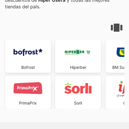
tiendas del país.
Bofrost
Hiperber
BM Supe
PrimaPrix
Sorli
Ca