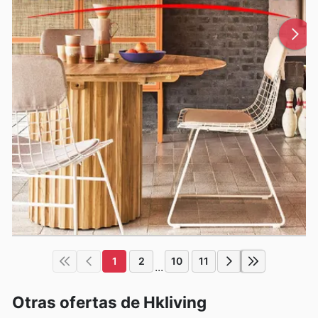
1
2
10
11
...
Otras ofertas de Hkliving