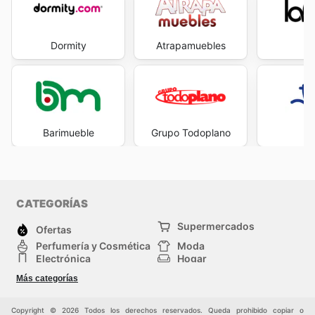
Dormity
Atrapamuebles
La
Barimueble
Grupo Todoplano
J
CATEGORÍAS
Supermercados
Ofertas
Perfumería y Cosmética
Moda
Electrónica
Hogar
Deporte
Bricolaje y jardinería
Más categorías
Juguetes y bebés
Auto y Moto
Mascotas
Otros
Copyright © 2026 Todos los derechos reservados. Queda prohibido copiar o