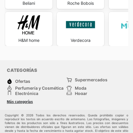
Beliani
Roche Bobois
S
H&M home
Verdecora
M
CATEGORÍAS
Supermercados
Ofertas
Perfumería y Cosmética
Moda
Electrónica
Hogar
Deporte
Bricolaje y jardinería
Más categorías
Juguetes y bebés
Auto y Moto
Mascotas
Otros
Copyright © 2026 Todos los derechos reservados. Queda prohibido copiar o
reproducir los textos sin acuerdo escrito de antemano. Las fotografías, imágenes y
folletos de los productos son sólo a fines ilustrativos. Las precios con descuentos
vienen de distribuidores oficiales que figuran en este sitio. Las ofertas son válidas
desde y hasta la fecha de vencimiento o hasta agotar stock. El objetivo de este sitio