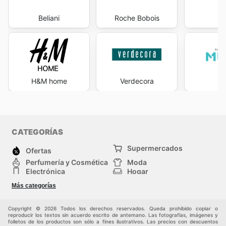
Beliani
Roche Bobois
S
H&M home
Verdecora
M
CATEGORÍAS
Supermercados
Ofertas
Perfumería y Cosmética
Moda
Electrónica
Hogar
Deporte
Bricolaje y jardinería
Más categorías
Juguetes y bebés
Auto y Moto
Mascotas
Otros
Copyright © 2026 Todos los derechos reservados. Queda prohibido copiar o
reproducir los textos sin acuerdo escrito de antemano. Las fotografías, imágenes y
folletos de los productos son sólo a fines ilustrativos. Las precios con descuentos