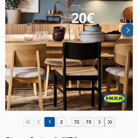
1
2
72
73
...