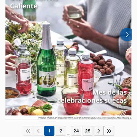
1
2
24
25
...