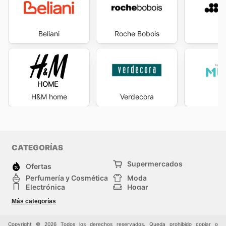
Beliani
Roche Bobois
S
H&M home
Verdecora
M
CATEGORÍAS
Supermercados
Ofertas
Perfumería y Cosmética
Moda
Electrónica
Hogar
Deporte
Bricolaje y jardinería
Más categorías
Juguetes y bebés
Auto y Moto
Mascotas
Otros
Copyright © 2026 Todos los derechos reservados. Queda prohibido copiar o