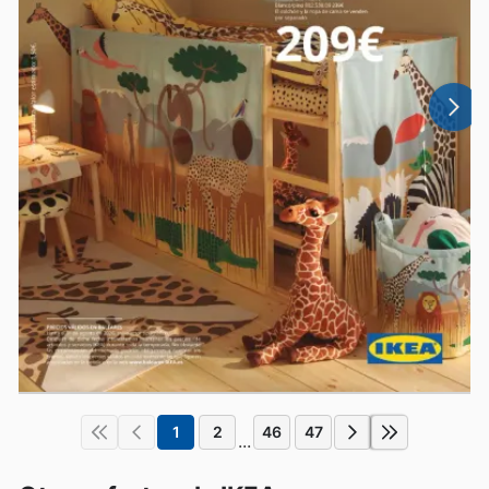
1
2
46
47
...