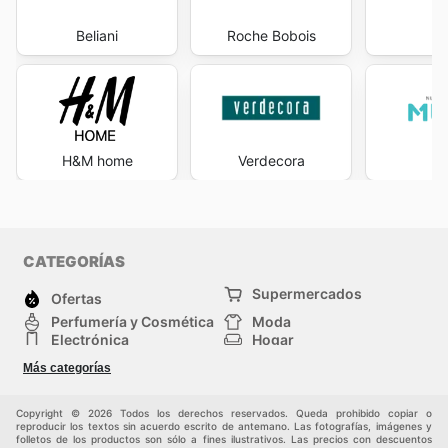
Beliani
Roche Bobois
S
H&M home
Verdecora
M
CATEGORÍAS
Supermercados
Ofertas
Perfumería y Cosmética
Moda
Electrónica
Hogar
Deporte
Bricolaje y jardinería
Más categorías
Juguetes y bebés
Auto y Moto
Mascotas
Otros
Copyright © 2026 Todos los derechos reservados. Queda prohibido copiar o
reproducir los textos sin acuerdo escrito de antemano. Las fotografías, imágenes y
folletos de los productos son sólo a fines ilustrativos. Las precios con descuentos