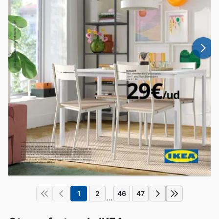
1
2
46
47
...