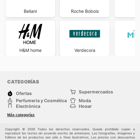
Beliani
Roche Bobois
S
H&M home
Verdecora
M
CATEGORÍAS
Supermercados
Ofertas
Perfumería y Cosmética
Moda
Electrónica
Hogar
Deporte
Bricolaje y jardinería
Más categorías
Juguetes y bebés
Auto y Moto
Mascotas
Otros
Copyright © 2026 Todos los derechos reservados. Queda prohibido copiar o
reproducir los textos sin acuerdo escrito de antemano. Las fotografías, imágenes y
folletos de los productos son sólo a fines ilustrativos. Las precios con descuentos