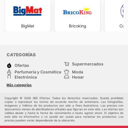
BigMat
Bricoking
Cofe
CATEGORÍAS
Supermercados
Ofertas
Perfumería y Cosmética
Moda
Electrónica
Hogar
Deporte
Bricolaje y jardinería
Más categorías
Juguetes y bebés
Auto y Moto
Mascotas
Otros
Copyright © 2026 365 Ofertas Todos los derechos reservados. Queda prohibido
copiar o reproducir los textos sin acuerdo escrito de antemano. Las fotografías,
imágenes y folletos de los productos son sólo a fines ilustrativos. Las precios con
descuentos vienen de distribuidores oficiales que figuran en este sitio. Las ofertas son
válidas desde y hasta la fecha de vencimiento o hasta agotar stock. El objetivo de
este sitio es informativo y no puede ser usado para reclamar los productos. Los
precios pueden variar dependiendo de la ubicación.