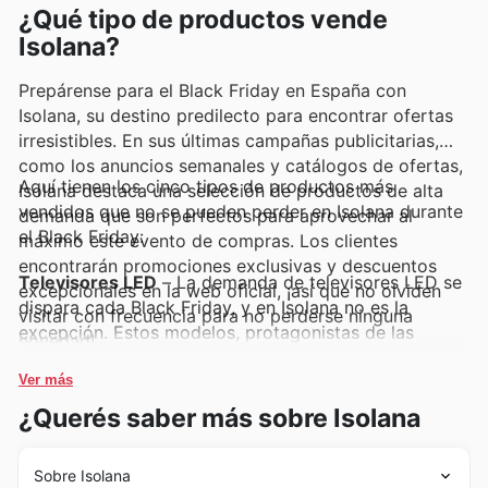
¿Qué tipo de productos vende
través de sus folletos semanales, catálogos y ofertas
Isolana?
exclusivas en línea.
Prepárense para el Black Friday en España con
Isolana, su destino predilecto para encontrar ofertas
irresistibles. En sus últimas campañas publicitarias,
como los anuncios semanales y catálogos de ofertas,
Aquí tienen los cinco tipos de productos más
Isolana destaca una selección de productos de alta
vendidos que no se pueden perder en Isolana durante
demanda que son perfectos para aprovechar al
el Black Friday:
máximo este evento de compras. Los clientes
encontrarán promociones exclusivas y descuentos
Televisores LED
– La demanda de televisores LED se
excepcionales en la web oficial, ¡así que no olviden
dispara cada Black Friday, y en Isolana no es la
visitar con frecuencia para no perderse ninguna
excepción. Estos modelos, protagonistas de las
novedad!
últimas ofertas de Isolana y presentes en sus anuncios
semanales, ofrecen imágenes vibrantes y tecnología
Ver más
de vanguardia a precios que no se pueden ignorar.
¿Querés saber más sobre Isolana
Aprovechen las Isolana Black Friday sales para
renovar su entretenimiento en casa.
Sobre Isolana