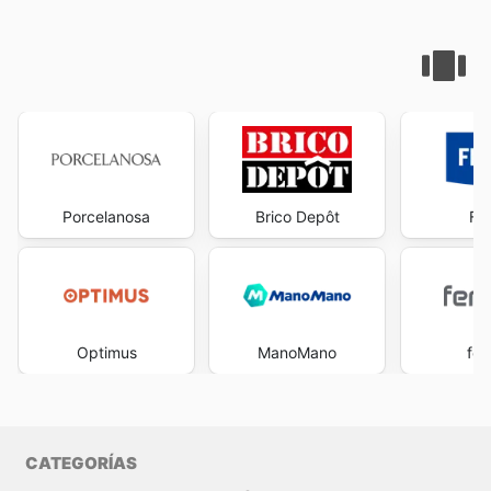
Porcelanosa
Brico Depôt
Fe
Optimus
ManoMano
fer
CATEGORÍAS