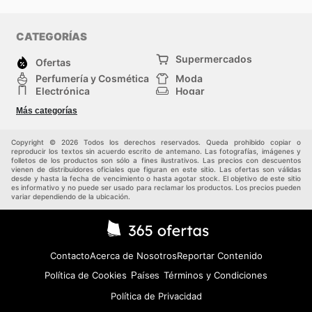
CATEGORÍAS
Supermercados
Ofertas
Perfumería y Cosmética
Moda
Electrónica
Hogar
Deporte
Bricolaje y jardinería
Más categorías
Juguetes y bebés
Auto y Moto
Mascotas
Otros
Copyright © 2026 Todos los derechos reservados. Queda prohibido copiar o
reproducir los textos sin acuerdo escrito de antemano. Las fotografías, imágenes y
folletos de los productos son sólo a fines ilustrativos. Las precios con descuentos
vienen de distribuidores oficiales que figuran en este sitio. Las ofertas son válidas
desde y hasta la fecha de vencimiento o hasta agotar stock. El objetivo de este sitio
es informativo y no puede ser usado para reclamar los productos. Los precios pueden
variar dependiendo de la ubicación.
Contacto
Acerca de Nosotros
Reportar Contenido
Política de Cookies
Términos y Condiciones
Países
Política de Privacidad