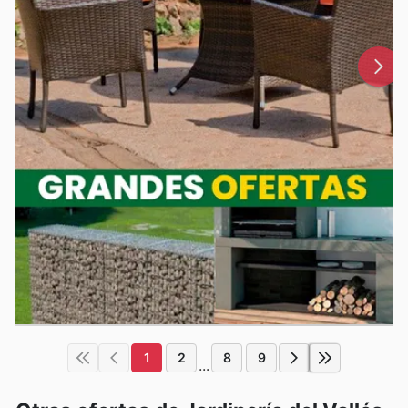
1
2
8
9
...