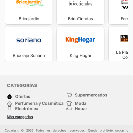
Bricojardín
BricoTiendas
Ferret
La Plata
Bricolaje Soriano
King Hogar
Const
CATEGORÍAS
Supermercados
Ofertas
Perfumería y Cosmética
Moda
Electrónica
Hogar
Deporte
Bricolaje y jardinería
Más categorías
Juguetes y bebés
Auto y Moto
Mascotas
Otros
Copyright © 2026 Todos los derechos reservados. Queda prohibido copiar o