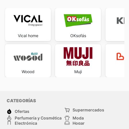
Vical home
OKsofás
K
Woood
Muji
Be
CATEGORÍAS
Supermercados
Ofertas
Perfumería y Cosmética
Moda
Electrónica
Hogar
Deporte
Bricolaje y jardinería