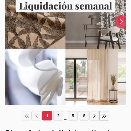
1
2
5
6
...