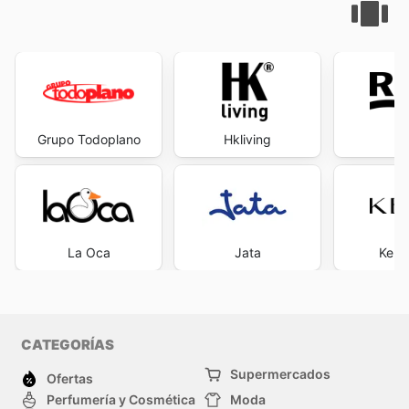
Grupo Todoplano
Hkliving
R
La Oca
Jata
Kena
CATEGORÍAS
Supermercados
Ofertas
Perfumería y Cosmética
Moda