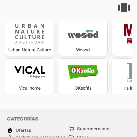
Urban Nature Culture
Woood
Vical home
OKsofás
Ka int
CATEGORÍAS
Supermercados
Ofertas