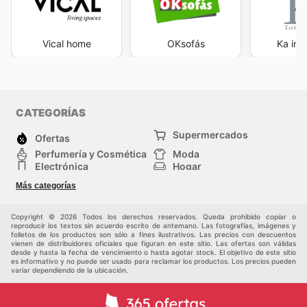
Vical home
OKsofás
Ka int
CATEGORÍAS
Supermercados
Ofertas
Perfumería y Cosmética
Moda
Electrónica
Hogar
Deporte
Bricolaje y jardinería
Más categorías
Juguetes y bebés
Auto y Moto
Mascotas
Otros
Copyright © 2026 Todos los derechos reservados. Queda prohibido copiar o
reproducir los textos sin acuerdo escrito de antemano. Las fotografías, imágenes y
folletos de los productos son sólo a fines ilustrativos. Las precios con descuentos
vienen de distribuidores oficiales que figuran en este sitio. Las ofertas son válidas
desde y hasta la fecha de vencimiento o hasta agotar stock. El objetivo de este sitio
es informativo y no puede ser usado para reclamar los productos. Los precios pueden
variar dependiendo de la ubicación.