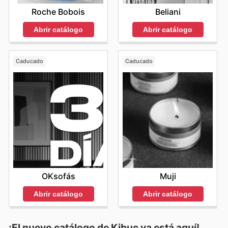
Roche Bobois
Beliani
Abrir catálogo
Abrir catálogo
Caducado
Caducado
OKsofás
Muji
Abrir catálogo
Abrir catálogo
¡El nuevo catálogo de
Kibuc
ya está aquí!