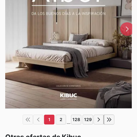
1
2
128
129
...
Otras ofertas de Kibuc