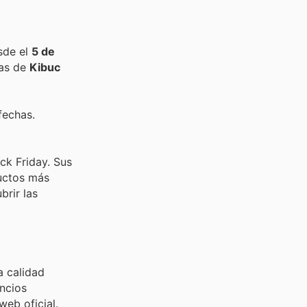
sde el
5 de
tas de
Kibuc
fechas.
ck Friday. Sus
ductos más
rir las
a calidad
uncios
web oficial.