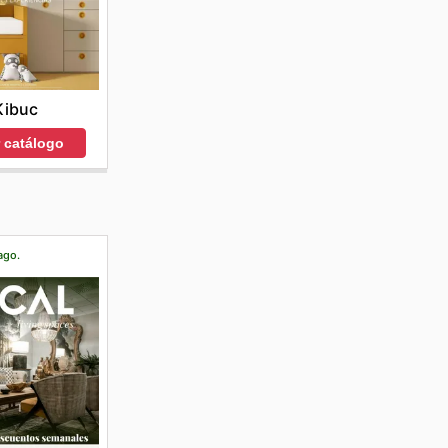
Kibuc
r catálogo
ago.