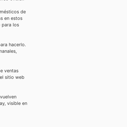
omésticos de
s en estos
 para los
ara hacerlo.
manales,
de ventas
el sitio web
 vuelven
y, visible en