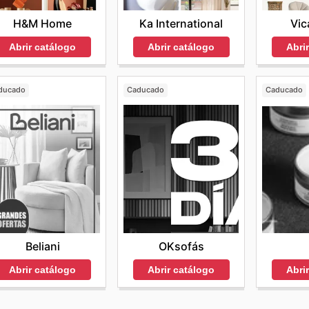
H&M Home
Ka International
Vic
Abrir catálogo
Abrir catálogo
Abri
ducado
Caducado
Caducado
Beliani
OKsofás
Abrir catálogo
Abrir catálogo
Abri