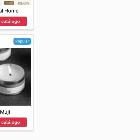
al Home
r catálogo
Popular
Muji
r catálogo