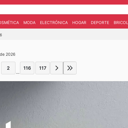
OSMÉTICA
MODA
ELECTRÓNICA
HOGAR
DEPORTE
BRICOL
26
 de 2026
2
116
117
...