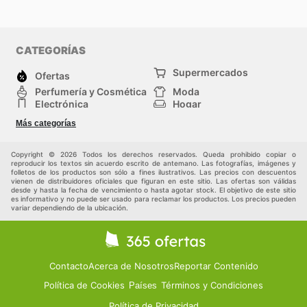
CATEGORÍAS
Supermercados
Ofertas
Perfumería y Cosmética
Moda
Electrónica
Hogar
Deporte
Bricolaje y jardinería
Más categorías
Juguetes y bebés
Auto y Moto
Mascotas
Otros
Copyright © 2026 Todos los derechos reservados. Queda prohibido copiar o
reproducir los textos sin acuerdo escrito de antemano. Las fotografías, imágenes y
folletos de los productos son sólo a fines ilustrativos. Las precios con descuentos
vienen de distribuidores oficiales que figuran en este sitio. Las ofertas son válidas
desde y hasta la fecha de vencimiento o hasta agotar stock. El objetivo de este sitio
es informativo y no puede ser usado para reclamar los productos. Los precios pueden
variar dependiendo de la ubicación.
Contacto
Acerca de Nosotros
Reportar Contenido
Política de Cookies
Términos y Condiciones
Países
Política de Privacidad