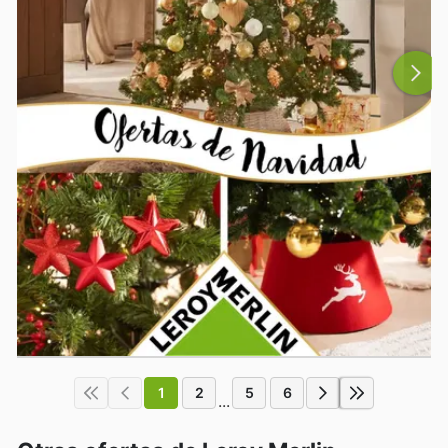
1
2
5
6
...