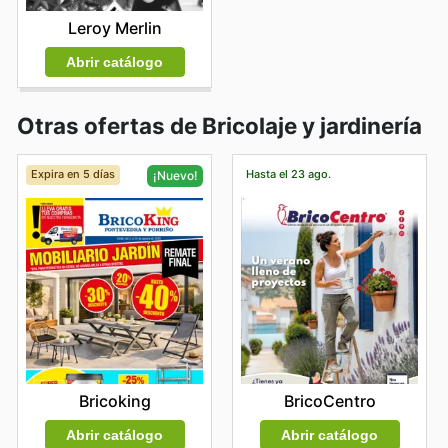
Leroy Merlin
Abrir catálogo
Otras ofertas de Bricolaje y jardinería
Expira en 5 días
Hasta el 23 ago.
¡Nuevo!
BricoCentro
Bricoking
Abrir catálogo
Abrir catálogo