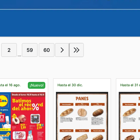
2
59
60
...
ta el 16 ago.
Hasta el 30 dic.
Hasta el 31 
¡Nuevo!