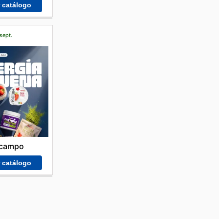
r catálogo
sept.
lcampo
r catálogo