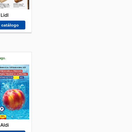
Lidl
r catálogo
ago.
Aldi