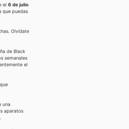
e el
6 de julio
a que puedas
chas. Olvídate
aña de Black
ios semanales
uentemente el
 que
e una
us aparatos
.