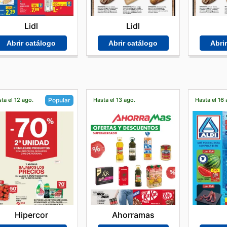
Lidl
Lidl
Abrir catálogo
Abri
Abrir catálogo
ta el 12 ago.
Hasta el 13 ago.
Hasta el 16 
Popular
Ahorramas
Hipercor