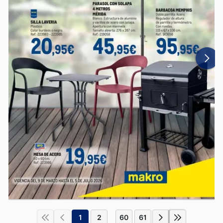
1
2
60
61
...