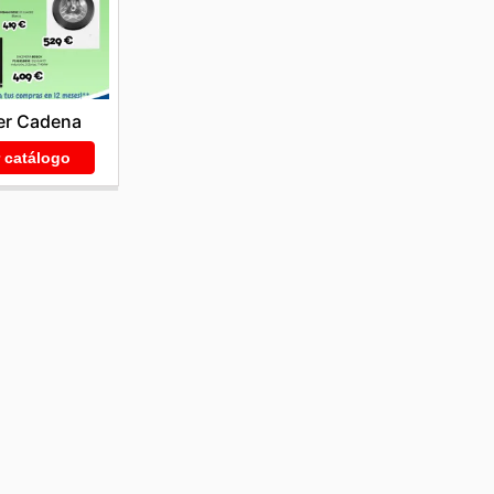
er Cadena
r catálogo