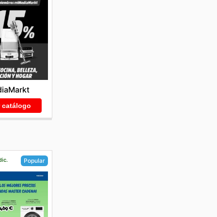
iaMarkt
r catálogo
dic.
Popular