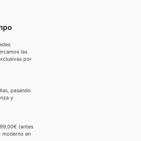
empo
uedes
ercamos las
xclusivas por
llas, pasando
anza y
99,00€ (antes
ño moderno en