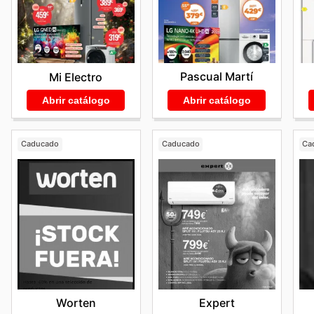
Pascual Martí
Mi Electro
Abrir catálogo
Abrir catálogo
Caducado
Caducado
Ca
Worten
Expert