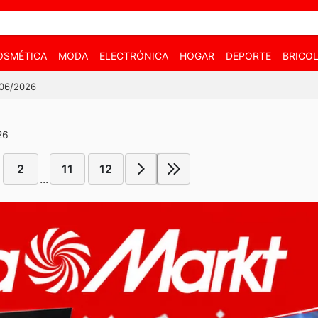
OSMÉTICA
MODA
ELECTRÓNICA
HOGAR
DEPORTE
BRICOL
/06/2026
26
2
11
12
...