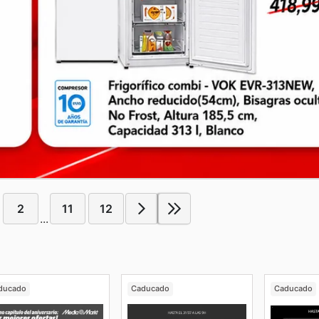
2
11
12
...
ducado
Caducado
Caducado