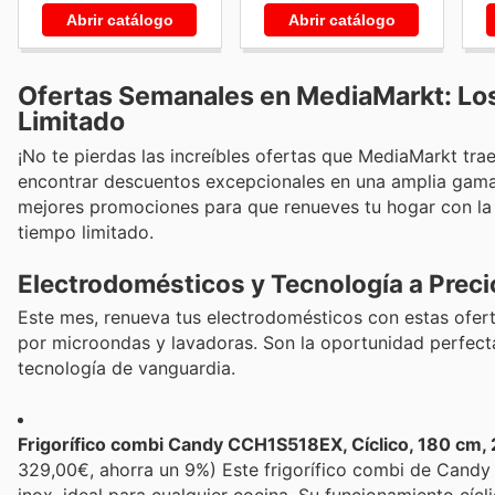
Abrir catálogo
Abrir catálogo
Ofertas Semanales en MediaMarkt: Lo
Limitado
¡No te pierdas las increíbles ofertas que MediaMarkt tra
encontrar descuentos excepcionales en una amplia gama 
mejores promociones para que renueves tu hogar con la m
tiempo limitado.
Electrodomésticos y Tecnología a Preci
Este mes, renueva tus electrodomésticos con estas ofert
por microondas y lavadoras. Son la oportunidad perfect
tecnología de vanguardia.
Frigorífico combi Candy CCH1S518EX, Cíclico, 180 cm, 2
329,00€, ahorra un 9%) Este frigorífico combi de Cand
inox, ideal para cualquier cocina. Su funcionamiento cíc