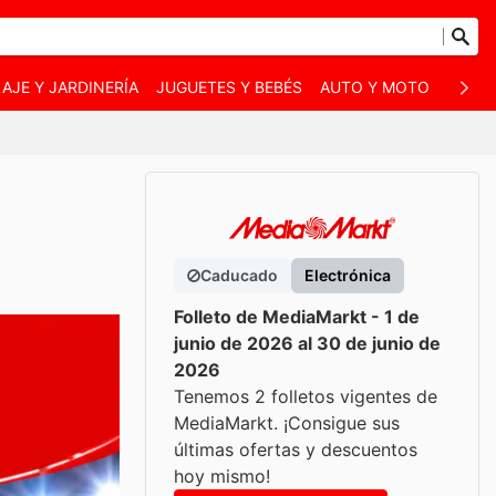
AJE Y JARDINERÍA
JUGUETES Y BEBÉS
AUTO Y MOTO
MASC
Caducado
Electrónica
Folleto de MediaMarkt - 1 de
junio de 2026 al 30 de junio de
2026
Tenemos 2 folletos vigentes de
MediaMarkt. ¡Consigue sus
últimas ofertas y descuentos
hoy mismo!