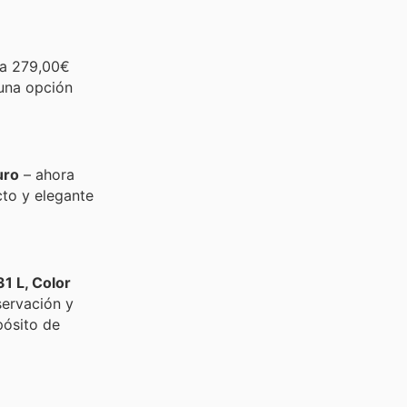
a 279,00€
 una opción
uro
– ahora
to y elegante
1 L, Color
servación y
pósito de