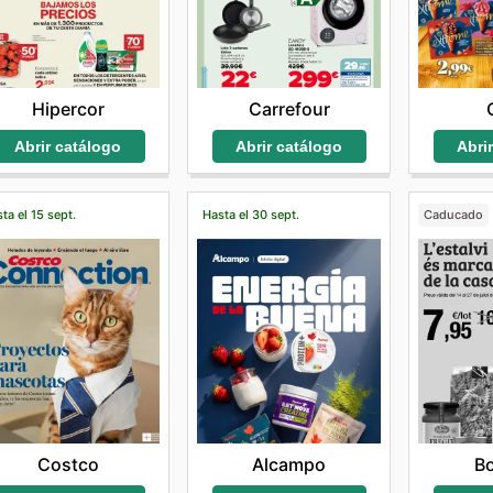
Hipercor
Carrefour
Abrir catálogo
Abrir catálogo
Abri
ta el 15 sept.
Hasta el 30 sept.
Caducado
Costco
Alcampo
B