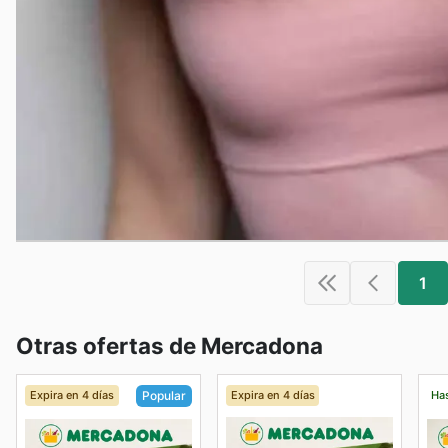
1
Otras ofertas de Mercadona
Expira en 4 días
Expira en 4 días
Has
Popular