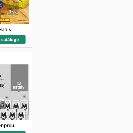
Gadis
r catálogo
onpreu