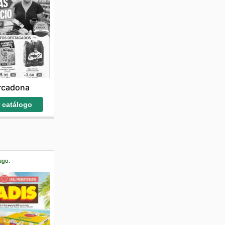
rcadona
r catálogo
ago.