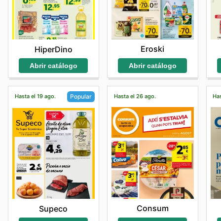
Eroski
HiperDino
Abrir catálogo
Abrir catálogo
Hasta el 19 ago.
Hasta el 26 ago.
Has
Popular
Consum
Supeco