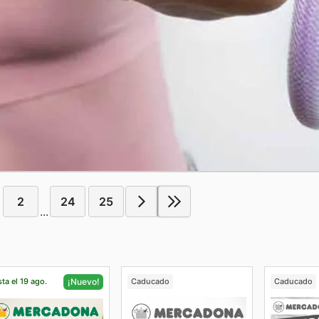
2
24
25
...
ta el 19 ago.
Caducado
Caducado
¡Nuevo!