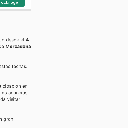
r catálogo
ido desde el
4
 de
Mercadona
estas fechas.
ticipación en
imos anuncios
da visitar
.
n gran