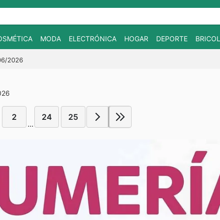
OSMÉTICA
MODA
ELECTRÓNICA
HOGAR
DEPORTE
BRICOL
/06/2026
026
2
24
25
...