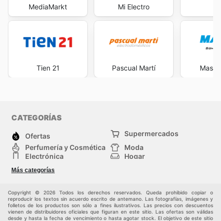
MediaMarkt
Mi Electro
F
Tien 21
Pascual Martí
Maste
CATEGORÍAS
Supermercados
Ofertas
Perfumería y Cosmética
Moda
Electrónica
Hogar
Deporte
Bricolaje y jardinería
Más categorías
Juguetes y bebés
Auto y Moto
Mascotas
Otros
Copyright © 2026 Todos los derechos reservados. Queda prohibido copiar o
reproducir los textos sin acuerdo escrito de antemano. Las fotografías, imágenes y
folletos de los productos son sólo a fines ilustrativos. Las precios con descuentos
vienen de distribuidores oficiales que figuran en este sitio. Las ofertas son válidas
desde y hasta la fecha de vencimiento o hasta agotar stock. El objetivo de este sitio