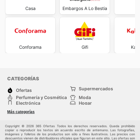
Casa
Embargos A Lo Bestia
J
Conforama
Gifi
Kal
CATEGORÍAS
Supermercados
Ofertas
Perfumería y Cosmética
Moda
Electrónica
Hogar
Deporte
Bricolaje y jardinería
Más categorías
Juguetes y bebés
Auto y Moto
Mascotas
Otros
Copyright © 2026 365 Ofertas Todos los derechos reservados. Queda prohibido
copiar o reproducir los textos sin acuerdo escrito de antemano. Las fotografías,
imágenes y folletos de los productos son sólo a fines ilustrativos. Las precios con
descuentos vienen de distribuidores oficiales que figuran en este sitio. Las ofertas son