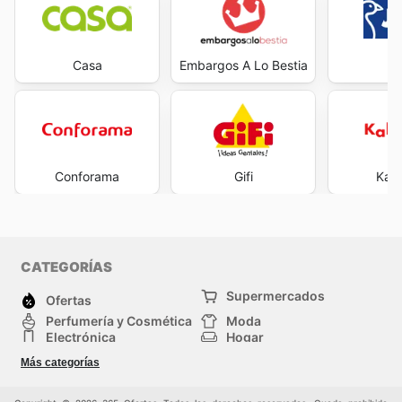
Casa
Embargos A Lo Bestia
J
Conforama
Gifi
Kal
CATEGORÍAS
Supermercados
Ofertas
Perfumería y Cosmética
Moda
Electrónica
Hogar
Deporte
Bricolaje y jardinería
Más categorías
Juguetes y bebés
Auto y Moto
Mascotas
Otros