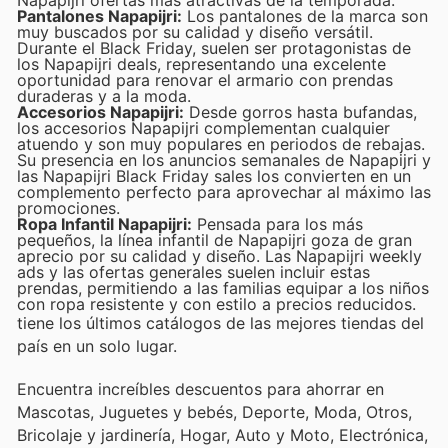
Napapijri ofertas más atractivas de la temporada.
Pantalones Napapijri:
Los pantalones de la marca son
muy buscados por su calidad y diseño versátil.
Durante el Black Friday, suelen ser protagonistas de
los Napapijri deals, representando una excelente
oportunidad para renovar el armario con prendas
duraderas y a la moda.
Accesorios Napapijri:
Desde gorros hasta bufandas,
los accesorios Napapijri complementan cualquier
atuendo y son muy populares en periodos de rebajas.
Su presencia en los anuncios semanales de Napapijri y
las Napapijri Black Friday sales los convierten en un
complemento perfecto para aprovechar al máximo las
promociones.
Ropa Infantil Napapijri:
Pensada para los más
pequeños, la línea infantil de Napapijri goza de gran
aprecio por su calidad y diseño. Las Napapijri weekly
ads y las ofertas generales suelen incluir estas
prendas, permitiendo a las familias equipar a los niños
con ropa resistente y con estilo a precios reducidos.
tiene los últimos catálogos de las mejores tiendas del
país en un solo lugar.
Encuentra increíbles descuentos para ahorrar en
Mascotas, Juguetes y bebés, Deporte, Moda, Otros,
Bricolaje y jardinería, Hogar, Auto y Moto, Electrónica,