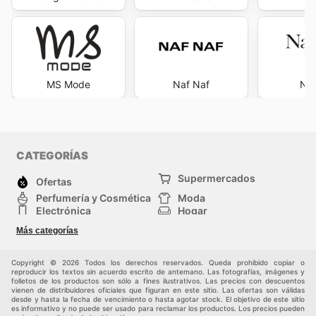
MS Mode
Naf Naf
Nau
CATEGORÍAS
Supermercados
Ofertas
Perfumería y Cosmética
Moda
Electrónica
Hogar
Deporte
Bricolaje y jardinería
Más categorías
Juguetes y bebés
Auto y Moto
Mascotas
Otros
Copyright © 2026 Todos los derechos reservados. Queda prohibido copiar o
reproducir los textos sin acuerdo escrito de antemano. Las fotografías, imágenes y
folletos de los productos son sólo a fines ilustrativos. Las precios con descuentos
vienen de distribuidores oficiales que figuran en este sitio. Las ofertas son válidas
desde y hasta la fecha de vencimiento o hasta agotar stock. El objetivo de este sitio
es informativo y no puede ser usado para reclamar los productos. Los precios pueden