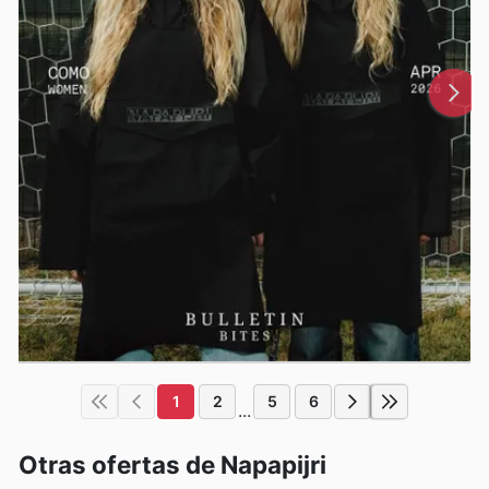
1
2
5
6
...
Otras ofertas de Napapijri